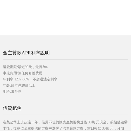
金主貸款APR利率說明
還款期限:最短90天，最長5年
事先費用:無任何名義費用
年利率:12%~30%，不超過法定利率
年齡:須年滿20歲以上
地區:限台灣
借貸範例
在某公司上班超過一年，信用不佳的陳先生想要快速借 30萬 元現金。張貼借錢需
求後，從多位金主提供的方案中選擇了汽車貸款方案，當日撥款 30萬 元，分期