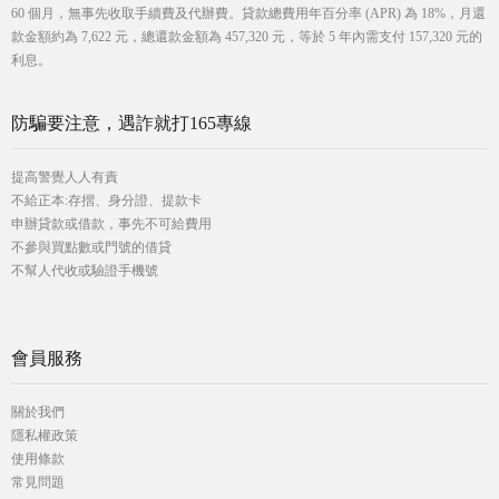
60 個月，無事先收取手續費及代辦費。貸款總費用年百分率 (APR) 為 18%，月還
款金額約為 7,622 元，總還款金額為 457,320 元，等於 5 年內需支付 157,320 元的
利息。
防騙要注意，遇詐就打165專線
提高警覺人人有責
不給正本:存摺、身分證、提款卡
申辦貸款或借款，事先不可給費用
不參與買點數或門號的借貸
不幫人代收或驗證手機號
會員服務
關於我們
隱私權政策
使用條款
常見問題