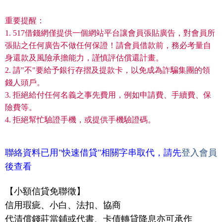
重要提醒：
1. 517借錢網僅提供一個網站平台讓會員張貼廣告，對會員所
張貼之任何廣告不做任何保證！請會員借款前，務必考量自
身還款及風險承擔能力，謹慎評估償還計畫。
2. 請"不"要給予銀行存摺及提款卡，以免成為詐騙集團的領
錢人頭戶。
3. 拒絕給付任何名義之事先費用，例如申請費、手續費、保
險費等。
4. 拒絕幫忙驗證手機，或提供手機驗證碼。
聯絡資料已用"快速借貸"相關字串取代，請先
登入會員
後查看
【小額信貸免聯徵】
信用瑕疵、小白、法扣、協商
代清償錢莊當鋪或代書、卡債轉貸降息亦可承作