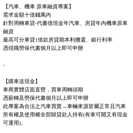
【汽車、機車 原車融資專案】
需求金額十借錢萬內
針對周轉車貸-代書借現金年汽車、房貸年內機車原車
融資
最高可分車貸1借款房貸期本利攤還、銀行利率
憑現職勞保代書個月以上即可申辦
-
【購車送現金】
車商實體店面直營，買車周轉頭期
憑薪轉及勞保代書個月以上即可申辦
此專案為合法之汽車買賣→車輛來源皆屬正常且汽車
所有權及使用權全部歸貸款人持有(有車可開又有現金
可運用)。