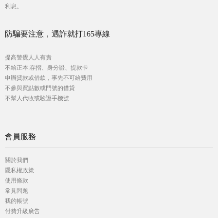
利息。
防騙要注意，遇詐就打165專線
提高警覺人人有責
不給正本:存摺、身分證、提款卡
申辦貸款或借款，事先不可給費用
不參與買點數或門號的借貸
不幫人代收或驗證手機號
會員服務
關於我們
隱私權政策
使用條款
常見問題
我的帳號
付費升級廣告