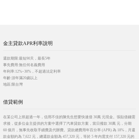
金主貸款APR利率說明
還款期限:最短90天，最長5年
事先費用:無任何名義費用
年利率:12%~30%，不超過法定利率
年齡:須年滿20歲以上
地區:限台灣
借貸範例
在某公司上班超過一年，信用不佳的陳先生想要快速借 30萬 元現金。張貼借錢需
求後，從多位金主提供的方案中選擇了汽車貸款方案，當日撥款 30萬 元，分期
60 個月，無事先收取手續費及代辦費。貸款總費用年百分率 (APR) 為 18%，月還
款金額約為 7,622 元，總還款金額為 457,320 元，等於 5 年內需支付 157,320 元的