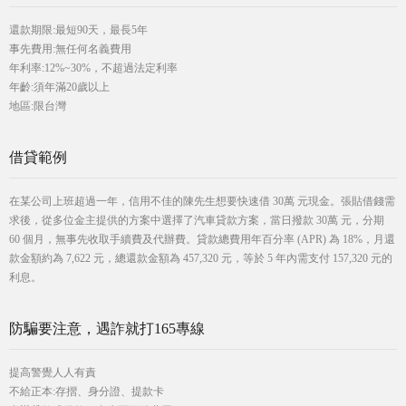
還款期限:最短90天，最長5年
事先費用:無任何名義費用
年利率:12%~30%，不超過法定利率
年齡:須年滿20歲以上
地區:限台灣
借貸範例
在某公司上班超過一年，信用不佳的陳先生想要快速借 30萬 元現金。張貼借錢需
求後，從多位金主提供的方案中選擇了汽車貸款方案，當日撥款 30萬 元，分期
60 個月，無事先收取手續費及代辦費。貸款總費用年百分率 (APR) 為 18%，月還
款金額約為 7,622 元，總還款金額為 457,320 元，等於 5 年內需支付 157,320 元的
利息。
防騙要注意，遇詐就打165專線
提高警覺人人有責
不給正本:存摺、身分證、提款卡