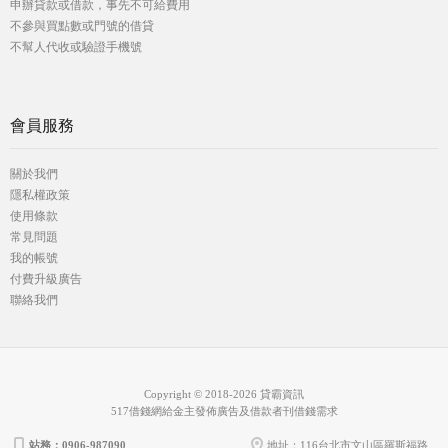
申辦貸款或借款，事先不可給費用
不參與買點數或門號的借貸
不幫人代收或驗證手機號
會員服務
關於我們
隱私權政策
使用條款
常見問題
我的帳號
付費升級廣告
聯絡我們
Copyright © 2018-2026 貸霸資訊
517借錢網給金主發佈廣告及借款者刊借錢需求
站務：0906-987090
地址：116台北市文山區羅斯福路