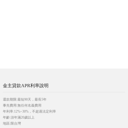
金主貸款APR利率說明
還款期限:最短90天，最長5年
事先費用:無任何名義費用
年利率:12%~30%，不超過法定利率
年齡:須年滿20歲以上
地區:限台灣