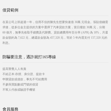
借貸範例
在某公司上班超過一年，信用不佳的陳先生想要快速借 30萬 元現金。張貼借錢需
求後，從多位金主提供的方案中選擇了汽車貸款方案，當日撥款 30萬 元，分期
60 個月，無事先收取手續費及代辦費。貸款總費用年百分率 (APR) 為 18%，月還
款金額約為 7,622 元，總還款金額為 457,320 元，等於 5 年內需支付 157,320 元的
利息。
防騙要注意，遇詐就打165專線
提高警覺人人有責
不給正本:存摺、身分證、提款卡
申辦貸款或借款，事先不可給費用
不參與買點數或門號的借貸
不幫人代收或驗證手機號
會員服務