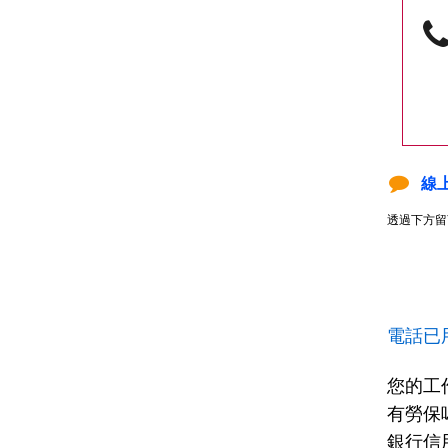
線
透過下方留
電話已
您的工
有勞保
銀行信