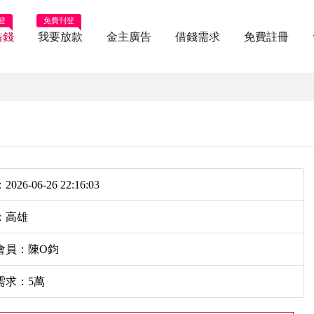
登
免費刊登
借錢
我要放款
金主廣告
借錢需求
免費註冊
026-06-26 22:16:03
：高雄
會員：陳O鈞
需求：5萬