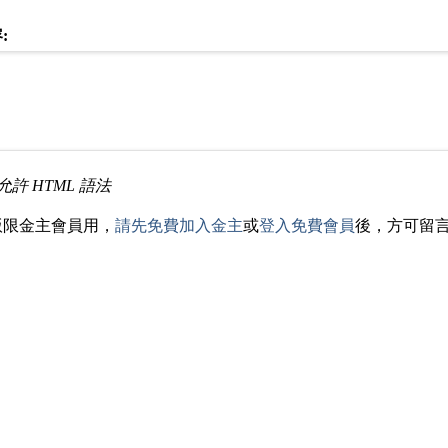
:
允許 HTML 語法
版限金主會員用，
請先免費加入金主
或
登入免費會員
後，方可留