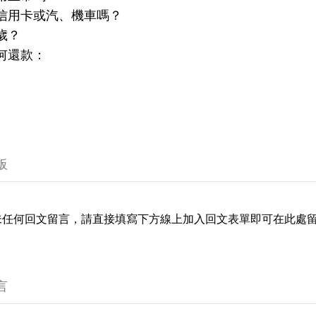
信用卡或汽、機車嗎？
歲？
何還款：
板
未任何回文留言，請直接填寫下方線上加入回文表單即可在此處
言