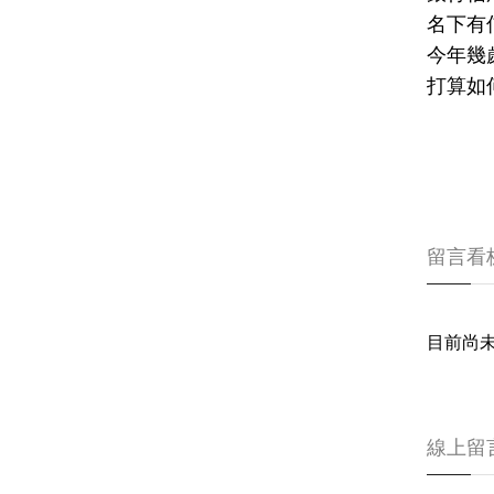
名下有
今年幾
打算如
留言看
目前尚
線上留