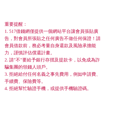
重要提醒：
1. 517借錢網僅提供一個網站平台讓會員張貼廣
告，對會員所張貼之任何廣告不做任何保證！請
會員借款前，務必考量自身還款及風險承擔能
力，謹慎評估償還計畫。
2. 請"不"要給予銀行存摺及提款卡，以免成為詐
騙集團的領錢人頭戶。
3. 拒絕給付任何名義之事先費用，例如申請費、
手續費、保險費等。
4. 拒絕幫忙驗證手機，或提供手機驗證碼。