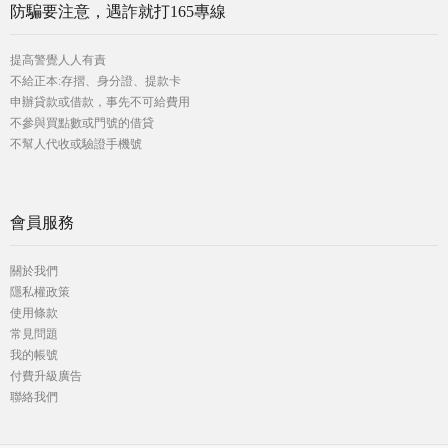
防騙要注意，遇詐就打165專線
提高警覺人人有責
不給正本:存摺、身分證、提款卡
申辦貸款或借款，事先不可給費用
不參與買點數或門號的借貸
不幫人代收或驗證手機號
會員服務
關於我們
隱私權政策
使用條款
常見問題
我的帳號
付費升級廣告
聯絡我們