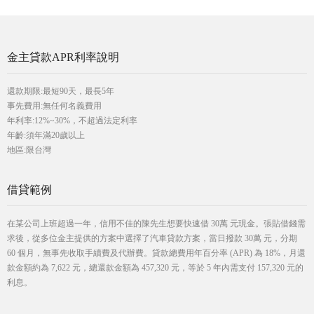
金主貸款APR利率說明
還款期限:最短90天，最長5年
事先費用:無任何名義費用
年利率:12%~30%，不超過法定利率
年齡:須年滿20歲以上
地區:限台灣
借貸範例
在某公司上班超過一年，信用不佳的陳先生想要快速借 30萬 元現金。張貼借錢需
求後，從多位金主提供的方案中選擇了汽車貸款方案，當日撥款 30萬 元，分期
60 個月，無事先收取手續費及代辦費。貸款總費用年百分率 (APR) 為 18%，月還
款金額約為 7,622 元，總還款金額為 457,320 元，等於 5 年內需支付 157,320 元的
利息。