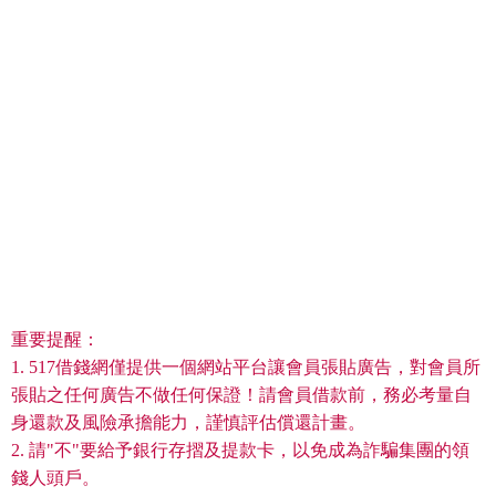
重要提醒：
1. 517借錢網僅提供一個網站平台讓會員張貼廣告，對會員所
張貼之任何廣告不做任何保證！請會員借款前，務必考量自
身還款及風險承擔能力，謹慎評估償還計畫。
2. 請"不"要給予銀行存摺及提款卡，以免成為詐騙集團的領
錢人頭戶。