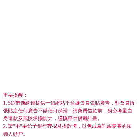
重要提醒：
1. 517借錢網僅提供一個網站平台讓會員張貼廣告，對會員所
張貼之任何廣告不做任何保證！請會員借款前，務必考量自
身還款及風險承擔能力，謹慎評估償還計畫。
2. 請"不"要給予銀行存摺及提款卡，以免成為詐騙集團的領
錢人頭戶。