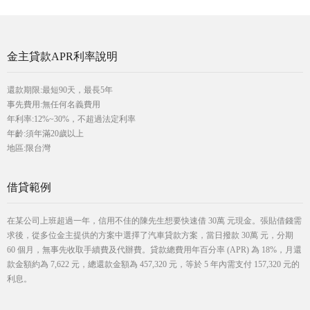
金主貸款APR利率說明
還款期限:最短90天，最長5年
事先費用:無任何名義費用
年利率:12%~30%，不超過法定利率
年齡:須年滿20歲以上
地區:限台灣
借貸範例
在某公司上班超過一年，信用不佳的陳先生想要快速借 30萬 元現金。張貼借錢需
求後，從多位金主提供的方案中選擇了汽車貸款方案，當日撥款 30萬 元，分期
60 個月，無事先收取手續費及代辦費。貸款總費用年百分率 (APR) 為 18%，月還
款金額約為 7,622 元，總還款金額為 457,320 元，等於 5 年內需支付 157,320 元的
利息。