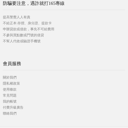
防騙要注意，遇詐就打165專線
提高警覺人人有責
不給正本:存摺、身分證、提款卡
申辦貸款或借款，事先不可給費用
不參與買點數或門號的借貸
不幫人代收或驗證手機號
會員服務
關於我們
隱私權政策
使用條款
常見問題
我的帳號
付費升級廣告
聯絡我們