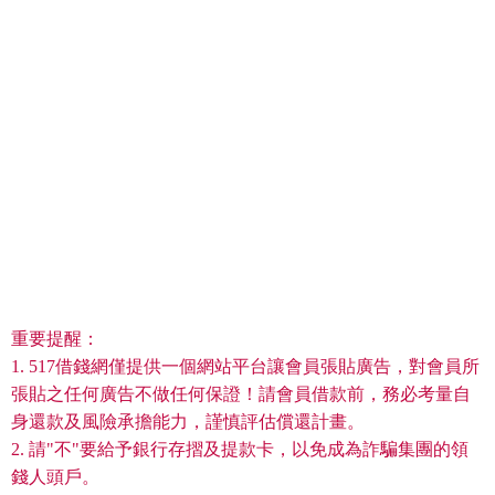
重要提醒：
1. 517借錢網僅提供一個網站平台讓會員張貼廣告，對會員所
張貼之任何廣告不做任何保證！請會員借款前，務必考量自
身還款及風險承擔能力，謹慎評估償還計畫。
2. 請"不"要給予銀行存摺及提款卡，以免成為詐騙集團的領
錢人頭戶。