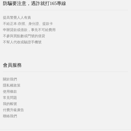
防騙要注意，遇詐就打165專線
提高警覺人人有責
不給正本:存摺、身分證、提款卡
申辦貸款或借款，事先不可給費用
不參與買點數或門號的借貸
不幫人代收或驗證手機號
會員服務
關於我們
隱私權政策
使用條款
常見問題
我的帳號
付費升級廣告
聯絡我們