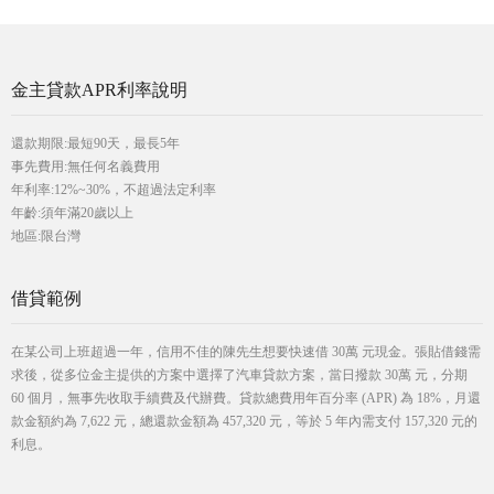
金主貸款APR利率說明
還款期限:最短90天，最長5年
事先費用:無任何名義費用
年利率:12%~30%，不超過法定利率
年齡:須年滿20歲以上
地區:限台灣
借貸範例
在某公司上班超過一年，信用不佳的陳先生想要快速借 30萬 元現金。張貼借錢需
求後，從多位金主提供的方案中選擇了汽車貸款方案，當日撥款 30萬 元，分期
60 個月，無事先收取手續費及代辦費。貸款總費用年百分率 (APR) 為 18%，月還
款金額約為 7,622 元，總還款金額為 457,320 元，等於 5 年內需支付 157,320 元的
利息。