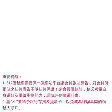
重要提醒：
1. 517借錢網僅提供一個網站平台讓會員張貼廣告，對會員所
張貼之任何廣告不做任何保證！請會員借款前，務必考量自
身還款及風險承擔能力，謹慎評估償還計畫。
2. 請"不"要給予銀行存摺及提款卡，以免成為詐騙集團的領
錢人頭戶。