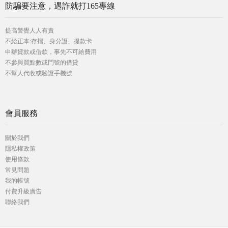
防騙要注意，遇詐就打165專線
提高警覺人人有責
不給正本:存摺、身分證、提款卡
申辦貸款或借款，事先不可給費用
不參與買點數或門號的借貸
不幫人代收或驗證手機號
會員服務
關於我們
隱私權政策
使用條款
常見問題
我的帳號
付費升級廣告
聯絡我們