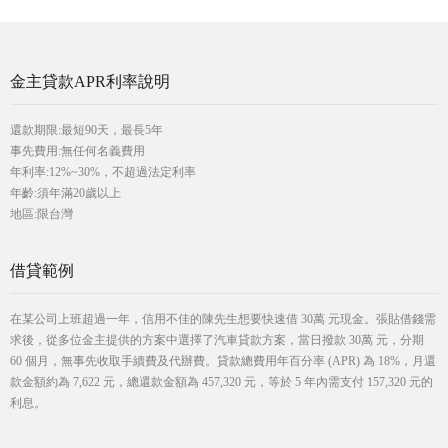
金主貸款APR利率說明
還款期限:最短90天，最長5年
事先費用:無任何名義費用
年利率:12%~30%，不超過法定利率
年齡:須年滿20歲以上
地區:限台灣
借貸範例
在某公司上班超過一年，信用不佳的陳先生想要快速借 30萬 元現金。張貼借錢需
求後，從多位金主提供的方案中選擇了汽車貸款方案，當日撥款 30萬 元，分期
60 個月，無事先收取手續費及代辦費。貸款總費用年百分率 (APR) 為 18%，月還
款金額約為 7,622 元，總還款金額為 457,320 元，等於 5 年內需支付 157,320 元的
利息。