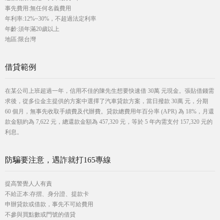
事先費用:無任何名義費用
年利率:12%~30%，不超過法定利率
年齡:須年滿20歲以上
地區:限台灣
借貸範例
在某公司上班超過一年，信用不佳的陳先生想要快速借 30萬 元現金。張貼借錢需
求後，從多位金主提供的方案中選擇了汽車貸款方案，當日撥款 30萬 元，分期
60 個月，無事先收取手續費及代辦費。貸款總費用年百分率 (APR) 為 18%，月還
款金額約為 7,622 元，總還款金額為 457,320 元，等於 5 年內需支付 157,320 元的
利息。
防騙要注意，遇詐就打165專線
提高警覺人人有責
不給正本:存摺、身分證、提款卡
申辦貸款或借款，事先不可給費用
不參與買點數或門號的借貸