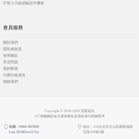
不幫人代收或驗證手機號
會員服務
關於我們
隱私權政策
使用條款
常見問題
我的帳號
付費升級廣告
聯絡我們
Copyright © 2018-2026 貸霸資訊
517借錢網給金主發佈廣告及借款者刊借錢需求
站務：0906-987090
地址：116台北市文山區羅斯福路
Line ID:885tw517tw
五段168號2樓