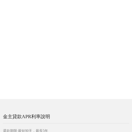
金主貸款APR利率說明
還款期限:最短90天，最長5年