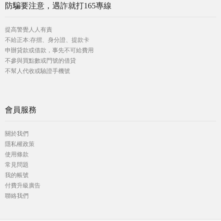
防騙要注意，遇詐就打165專線
提高警覺人人有責
不給正本:存摺、身分證、提款卡
申辦貸款或借款，事先不可給費用
不參與買點數或門號的借貸
不幫人代收或驗證手機號
會員服務
關於我們
隱私權政策
使用條款
常見問題
我的帳號
付費升級廣告
聯絡我們