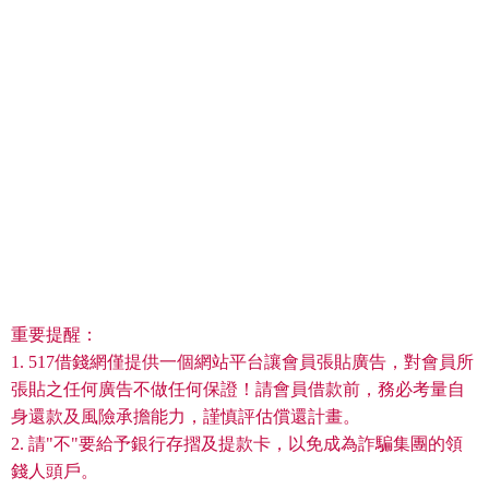
重要提醒：
1. 517借錢網僅提供一個網站平台讓會員張貼廣告，對會員所
張貼之任何廣告不做任何保證！請會員借款前，務必考量自
身還款及風險承擔能力，謹慎評估償還計畫。
2. 請"不"要給予銀行存摺及提款卡，以免成為詐騙集團的領
錢人頭戶。