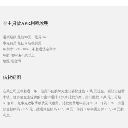
金主貸款APR利率說明
還款期限:最短90天，最長5年
事先費用:無任何名義費用
年利率:12%~30%，不超過法定利率
年齡:須年滿20歲以上
地區:限台灣
借貸範例
在某公司上班超過一年，信用不佳的陳先生想要快速借 30萬 元現金。張貼借錢需
求後，從多位金主提供的方案中選擇了汽車貸款方案，當日撥款 30萬 元，分期
60 個月，無事先收取手續費及代辦費。貸款總費用年百分率 (APR) 為 18%，月還
款金額約為 7,622 元，總還款金額為 457,320 元，等於 5 年內需支付 157,320 元的
利息。