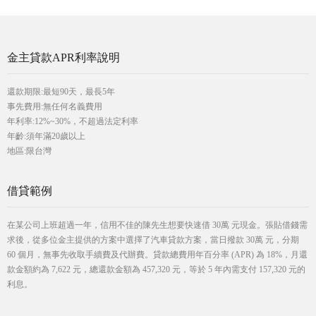
金主貸款APR利率說明
還款期限:最短90天，最長5年
事先費用:無任何名義費用
年利率:12%~30%，不超過法定利率
年齡:須年滿20歲以上
地區:限台灣
借貸範例
在某公司上班超過一年，信用不佳的陳先生想要快速借 30萬 元現金。張貼借錢需
求後，從多位金主提供的方案中選擇了汽車貸款方案，當日撥款 30萬 元，分期
60 個月，無事先收取手續費及代辦費。貸款總費用年百分率 (APR) 為 18%，月還
款金額約為 7,622 元，總還款金額為 457,320 元，等於 5 年內需支付 157,320 元的
利息。