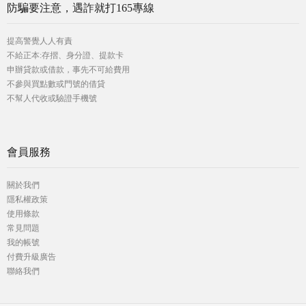
防騙要注意，遇詐就打165專線
提高警覺人人有責
不給正本:存摺、身分證、提款卡
申辦貸款或借款，事先不可給費用
不參與買點數或門號的借貸
不幫人代收或驗證手機號
會員服務
關於我們
隱私權政策
使用條款
常見問題
我的帳號
付費升級廣告
聯絡我們