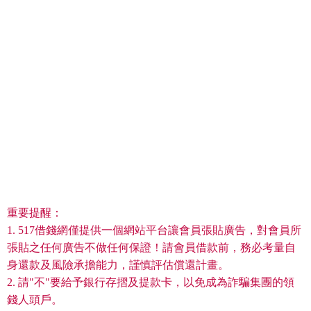
重要提醒：
1. 517借錢網僅提供一個網站平台讓會員張貼廣告，對會員所
張貼之任何廣告不做任何保證！請會員借款前，務必考量自
身還款及風險承擔能力，謹慎評估償還計畫。
2. 請"不"要給予銀行存摺及提款卡，以免成為詐騙集團的領
錢人頭戶。