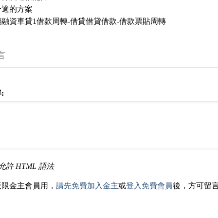
合適的方案
融資車貸1借款周轉-借貸借貸借款-借款票貼周轉
言
:
允許 HTML 語法
版限金主會員用，
請先免費加入金主
或
登入免費會員
後，方可留