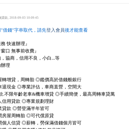
融貸款
,
2018-09-03 10:09:45
"借錢"字串取代，請先
登入會員
後才能查看
務 快速辦理』
窗口 無事前收費』
，協商，信用不良，小白...等
助辦理
屋轉增貸，周轉胎 ◎鑑價高於借錢般銀行
車退現金 ◎專業評估，車商直營，空間大
款.不限年齡老車&機車增貸 ◎手續簡便，最高周轉車貸萬
人信用貸款 ◎專業規劃理財
業貸款 ◎營登滿半年皆可
間房屋周轉胎 ◎可代償原貸
間個人信貸 ◎薪轉，勞保滿借錢個月皆可