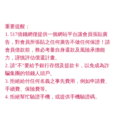
重要提醒：
1. 517借錢網僅提供一個網站平台讓會員張貼廣
告，對會員所張貼之任何廣告不做任何保證！請
會員借款前，務必考量自身還款及風險承擔能
力，謹慎評估償還計畫。
2. 請"不"要給予銀行存摺及提款卡，以免成為詐
騙集團的領錢人頭戶。
3. 拒絕給付任何名義之事先費用，例如申請費、
手續費、保險費等。
4. 拒絕幫忙驗證手機，或提供手機驗證碼。