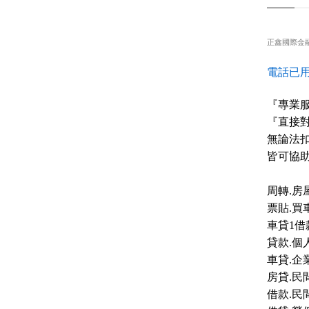
正鑫國際金
電話已用
『專業服
『直接對
無論法扣
皆可協
周轉.房
票貼.買
車貸1借
貸款.個
車貸.企
房貸.民
借款.民