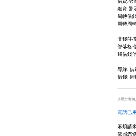
借貸.勞
融資.警
周轉借
周轉周
非錢莊/
部落格:
錢借錢
專線: 
借錢: 
房屋土地/個
電話已用
麻煩請
依照您