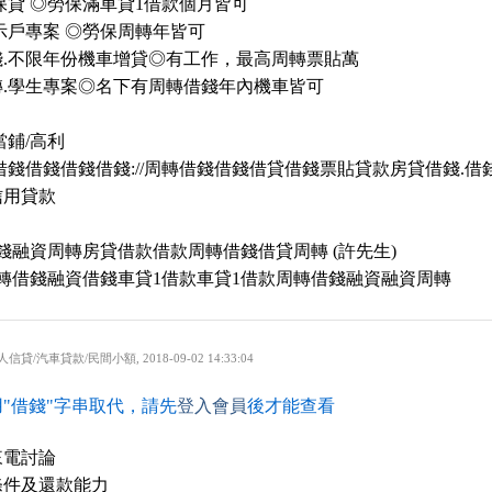
保貸 ◎勞保滿車貸1借款個月皆可
示戶專案 ◎勞保周轉年皆可
錢.不限年份機車增貸◎有工作，最高周轉票貼萬
轉.學生專案◎名下有周轉借錢年內機車皆可
當鋪/高利
借錢借錢借錢借錢://周轉借錢借錢借貸借錢票貼貸款房貸借錢.借
信用貸款
借錢融資周轉房貸借款借款周轉借錢借貸周轉 (許先生)
周轉借錢融資借錢車貸1借款車貸1借款周轉借錢融資融資周轉
人信貸/汽車貸款/民間小額
,
2018-09-02 14:33:04
"借錢"字串取代，請先
登入會員
後才能查看
來電討論
條件及還款能力