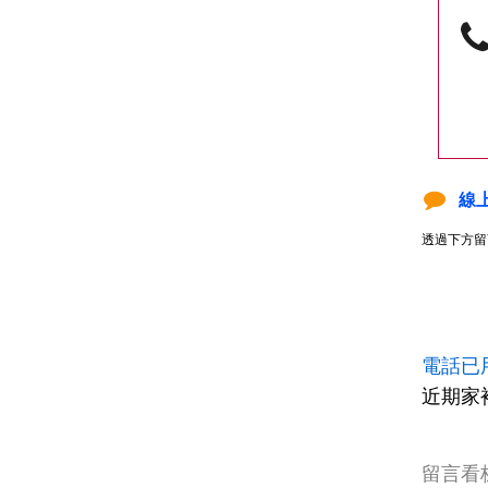
線
透過下方留
電話已
近期家
留言看