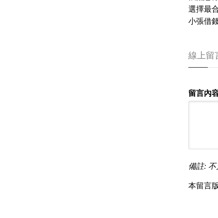
選擇最
小張借錢
線上留
留言內容
備註: 不
本留言