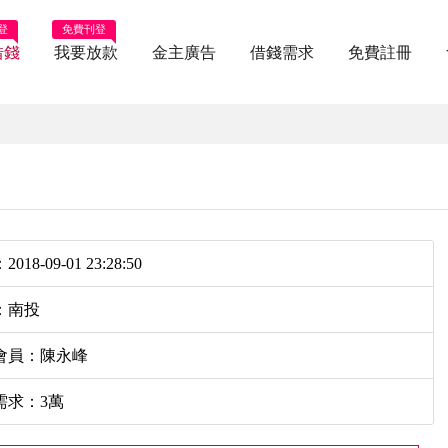
登
免費刊登
借錢
我要放款
金主廣告
借錢需求
免費註冊
018-09-01 23:28:50
：南投
會員：陳永峰
需求：3萬