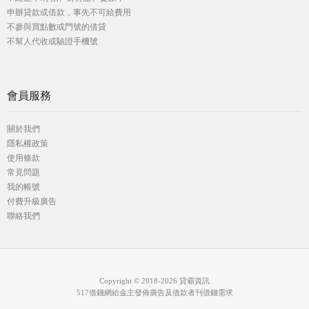
申辦貸款或借款，事先不可給費用
不參與買點數或門號的借貸
不幫人代收或驗證手機號
會員服務
關於我們
隱私權政策
使用條款
常見問題
我的帳號
付費升級廣告
聯絡我們
Copyright © 2018-2026 貸霸資訊
517借錢網給金主發佈廣告及借款者刊借錢需求