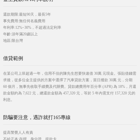
還款期限:最短90天，最長5年
事先費用:無任何名義費用
年利率:12%~30%，不超過法定利率
年齡:須年滿20歲以上
地區:限台灣
借貸範例
在某公司上班超過一年，信用不佳的陳先生想要快速借 30萬 元現金。張貼借錢需
求後，從多位金主提供的方案中選擇了汽車貸款方案，當日撥款 30萬 元，分期
60 個月，無事先收取手續費及代辦費。貸款總費用年百分率 (APR) 為 18%，月還
款金額約為 7,622 元，總還款金額為 457,320 元，等於 5 年內需支付 157,320 元的
利息。
防騙要注意，遇詐就打165專線
提高警覺人人有責
不給正本:存摺、身分證、提款卡