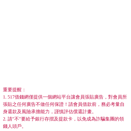
重要提醒：
1. 517借錢網僅提供一個網站平台讓會員張貼廣告，對會員所
張貼之任何廣告不做任何保證！請會員借款前，務必考量自
身還款及風險承擔能力，謹慎評估償還計畫。
2. 請"不"要給予銀行存摺及提款卡，以免成為詐騙集團的領
錢人頭戶。