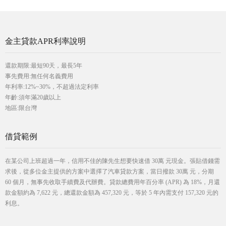
金主貸款APR利率說明
還款期限:最短90天，最長5年
事先費用:無任何名義費用
年利率:12%~30%，不超過法定利率
年齡:須年滿20歲以上
地區:限台灣
借貸範例
在某公司上班超過一年，信用不佳的陳先生想要快速借 30萬 元現金。張貼借錢需
求後，從多位金主提供的方案中選擇了汽車貸款方案，當日撥款 30萬 元，分期
60 個月，無事先收取手續費及代辦費。貸款總費用年百分率 (APR) 為 18%，月還
款金額約為 7,622 元，總還款金額為 457,320 元，等於 5 年內需支付 157,320 元的
利息。