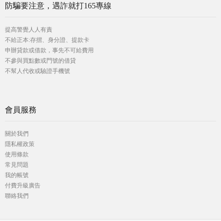
防騙要注意，遇詐就打165專線
提高警覺人人有責
不給正本:存摺、身分證、提款卡
申辦貸款或借款，事先不可給費用
不參與買點數或門號的借貸
不幫人代收或驗證手機號
會員服務
關於我們
隱私權政策
使用條款
常見問題
我的帳號
付費升級廣告
聯絡我們