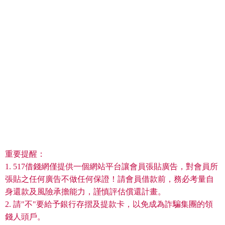
重要提醒：
1. 517借錢網僅提供一個網站平台讓會員張貼廣告，對會員所
張貼之任何廣告不做任何保證！請會員借款前，務必考量自
身還款及風險承擔能力，謹慎評估償還計畫。
2. 請"不"要給予銀行存摺及提款卡，以免成為詐騙集團的領
錢人頭戶。