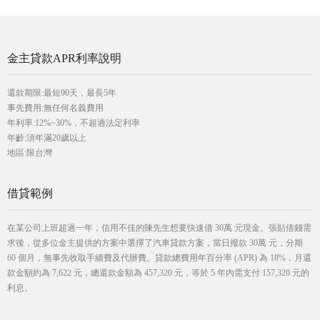
金主貸款APR利率說明
還款期限:最短90天，最長5年
事先費用:無任何名義費用
年利率:12%~30%，不超過法定利率
年齡:須年滿20歲以上
地區:限台灣
借貸範例
在某公司上班超過一年，信用不佳的陳先生想要快速借 30萬 元現金。張貼借錢需
求後，從多位金主提供的方案中選擇了汽車貸款方案，當日撥款 30萬 元，分期
60 個月，無事先收取手續費及代辦費。貸款總費用年百分率 (APR) 為 18%，月還
款金額約為 7,622 元，總還款金額為 457,320 元，等於 5 年內需支付 157,320 元的
利息。