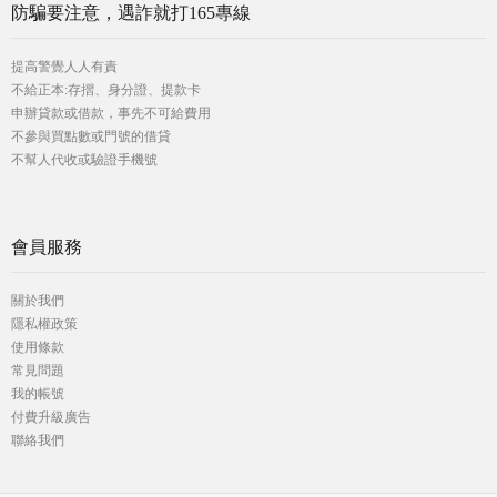
防騙要注意，遇詐就打165專線
提高警覺人人有責
不給正本:存摺、身分證、提款卡
申辦貸款或借款，事先不可給費用
不參與買點數或門號的借貸
不幫人代收或驗證手機號
會員服務
關於我們
隱私權政策
使用條款
常見問題
我的帳號
付費升級廣告
聯絡我們