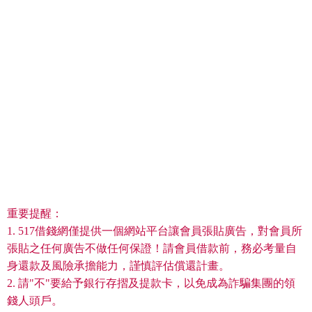
重要提醒：
1. 517借錢網僅提供一個網站平台讓會員張貼廣告，對會員所
張貼之任何廣告不做任何保證！請會員借款前，務必考量自
身還款及風險承擔能力，謹慎評估償還計畫。
2. 請"不"要給予銀行存摺及提款卡，以免成為詐騙集團的領
錢人頭戶。