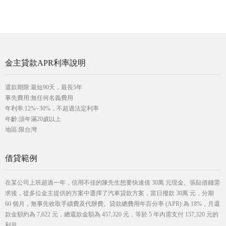
金主貸款APR利率說明
還款期限:最短90天，最長5年
事先費用:無任何名義費用
年利率:12%~30%，不超過法定利率
年齡:須年滿20歲以上
地區:限台灣
借貸範例
在某公司上班超過一年，信用不佳的陳先生想要快速借 30萬 元現金。張貼借錢需
求後，從多位金主提供的方案中選擇了汽車貸款方案，當日撥款 30萬 元，分期
60 個月，無事先收取手續費及代辦費。貸款總費用年百分率 (APR) 為 18%，月還
款金額約為 7,622 元，總還款金額為 457,320 元，等於 5 年內需支付 157,320 元的
利息。