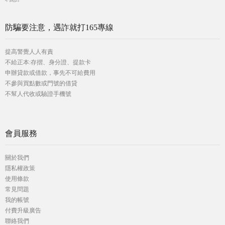
防騙要注意，遇詐就打165專線
提高警覺人人有責
不給正本:存摺、身分證、提款卡
申辦貸款或借款，事先不可給費用
不參與買點數或門號的借貸
不幫人代收或驗證手機號
會員服務
關於我們
隱私權政策
使用條款
常見問題
我的帳號
付費升級廣告
聯絡我們