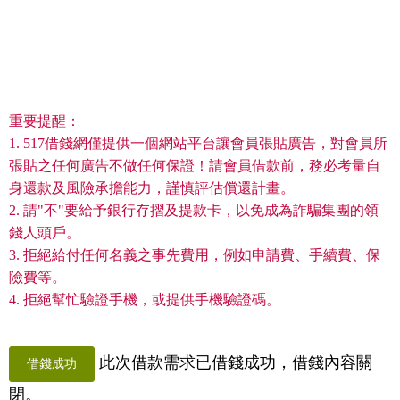
重要提醒：
1. 517借錢網僅提供一個網站平台讓會員張貼廣告，對會員所
張貼之任何廣告不做任何保證！請會員借款前，務必考量自
身還款及風險承擔能力，謹慎評估償還計畫。
2. 請"不"要給予銀行存摺及提款卡，以免成為詐騙集團的領
錢人頭戶。
3. 拒絕給付任何名義之事先費用，例如申請費、手續費、保
險費等。
4. 拒絕幫忙驗證手機，或提供手機驗證碼。
此次借款需求已借錢成功，借錢內容關
借錢成功
閉。