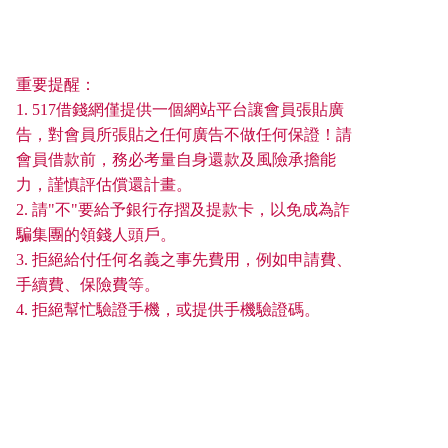
重要提醒：
1. 517借錢網僅提供一個網站平台讓會員張貼廣
告，對會員所張貼之任何廣告不做任何保證！請
會員借款前，務必考量自身還款及風險承擔能
力，謹慎評估償還計畫。
2. 請"不"要給予銀行存摺及提款卡，以免成為詐
騙集團的領錢人頭戶。
3. 拒絕給付任何名義之事先費用，例如申請費、
手續費、保險費等。
4. 拒絕幫忙驗證手機，或提供手機驗證碼。