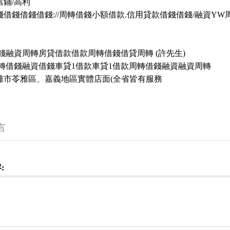
當鋪/高利
錢借錢借錢借錢://周轉借錢小額借款.信用貸款借錢借錢/融資YW
借錢融資周轉房貸借款借款周轉借錢借貸周轉 (許先生)
周轉借錢融資借錢車貸1借款車貸1借款周轉借錢融資融資周轉
雄市苓雅區、嘉義地區實體店面(全省皆有服務
言
: