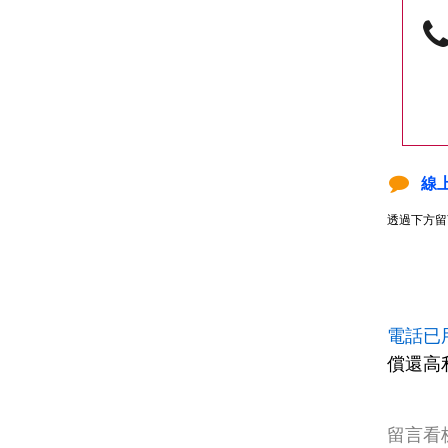
線
透過下方留
電話已
償還高
留言看