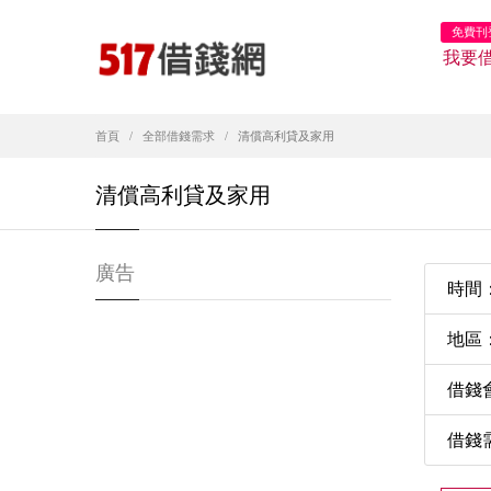
免費刊
我要
首頁
全部借錢需求
清償高利貸及家用
清償高利貸及家用
廣告
時間：2
地區
借錢
借錢