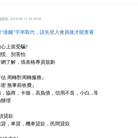
融貸款
,
2019-09-11 10:38:56
"借錢"字串取代，請先
登入會員
後才能查看
心上當受騙?
別慌、別害怕
官網了解，填表格專員規劃
估 周轉對周轉服務』
密 無事前收費』
，協商，卡循，高負債，信用不良，小白...等
助辦理
項貸款
信貸，車貸，機車貸款，民間貸款