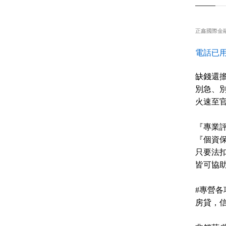
正鑫國際金
電話已用
缺錢還擔
別急、
火速至
『專業評
『個資保
只要法扣
皆可協
#專營各
房貸，