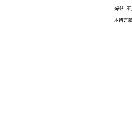
備註: 不
本留言