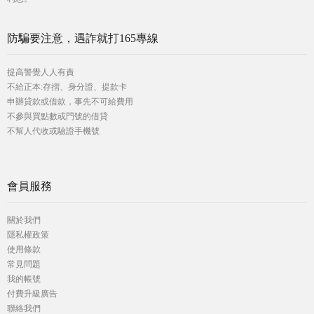
防騙要注意，遇詐就打165專線
提高警覺人人有責
不給正本:存摺、身分證、提款卡
申辦貸款或借款，事先不可給費用
不參與買點數或門號的借貸
不幫人代收或驗證手機號
會員服務
關於我們
隱私權政策
使用條款
常見問題
我的帳號
付費升級廣告
聯絡我們