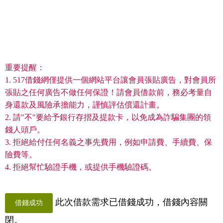
重要提醒：
1. 517借錢網僅提供一個網站平台讓會員張貼廣告，對會員所
張貼之任何廣告不做任何保證！請會員借款前，務必考量自
身還款及風險承擔能力，謹慎評估償還計畫。
2. 請"不"要給予銀行存摺及提款卡，以免成為詐騙集團的領
錢人頭戶。
3. 拒絕給付任何名義之事先費用，例如申請費、手續費、保
險費等。
4. 拒絕幫忙驗證手機，或提供手機驗證碼。
此次借款需求已借錢成功，借錢內容關
借錢成功
閉。