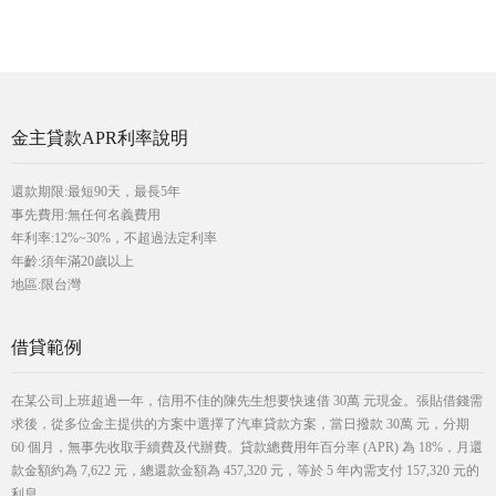
金主貸款APR利率說明
還款期限:最短90天，最長5年
事先費用:無任何名義費用
年利率:12%~30%，不超過法定利率
年齡:須年滿20歲以上
地區:限台灣
借貸範例
在某公司上班超過一年，信用不佳的陳先生想要快速借 30萬 元現金。張貼借錢需
求後，從多位金主提供的方案中選擇了汽車貸款方案，當日撥款 30萬 元，分期
60 個月，無事先收取手續費及代辦費。貸款總費用年百分率 (APR) 為 18%，月還
款金額約為 7,622 元，總還款金額為 457,320 元，等於 5 年內需支付 157,320 元的
利息。