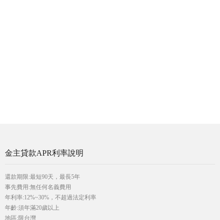
金主貸款APR利率說明
還款期限:最短90天，最長5年
事先費用:無任何名義費用
年利率:12%~30%，不超過法定利率
年齡:須年滿20歲以上
地區:限台灣