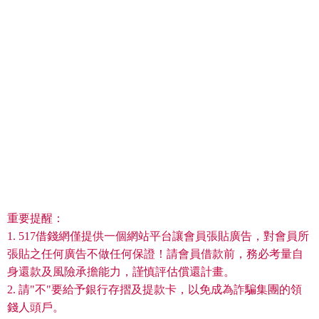
重要提醒：
1. 517借錢網僅提供一個網站平台讓會員張貼廣告，對會員所
張貼之任何廣告不做任何保證！請會員借款前，務必考量自
身還款及風險承擔能力，謹慎評估償還計畫。
2. 請"不"要給予銀行存摺及提款卡，以免成為詐騙集團的領
錢人頭戶。