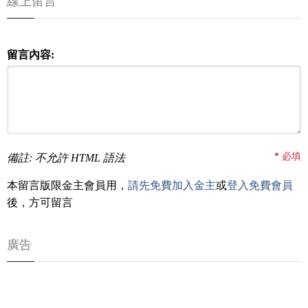
線上留言
留言內容:
*
必填
備註: 不允許 HTML 語法
本留言版限金主會員用，
請先免費加入金主
或
登入免費會員
後，方可留言
廣告