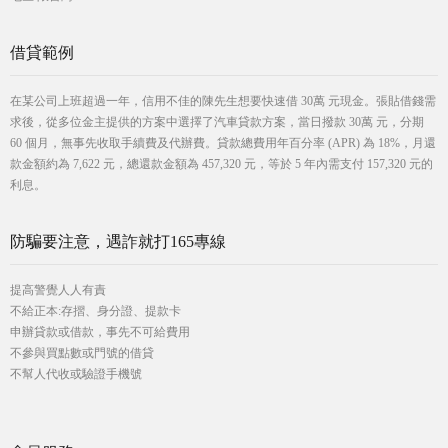
借貸範例
在某公司上班超過一年，信用不佳的陳先生想要快速借 30萬 元現金。張貼借錢需
求後，從多位金主提供的方案中選擇了汽車貸款方案，當日撥款 30萬 元，分期
60 個月，無事先收取手續費及代辦費。貸款總費用年百分率 (APR) 為 18%，月還
款金額約為 7,622 元，總還款金額為 457,320 元，等於 5 年內需支付 157,320 元的
利息。
防騙要注意，遇詐就打165專線
提高警覺人人有責
不給正本:存摺、身分證、提款卡
申辦貸款或借款，事先不可給費用
不參與買點數或門號的借貸
不幫人代收或驗證手機號