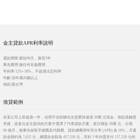
金主貸款APR利率說明
還款期限:最短90天，最長5年
事先費用:無任何名義費用
年利率:12%~30%，不超過法定利率
年齡:須年滿20歲以上
地區:限台灣
借貸範例
在某公司上班超過一年，信用不佳的陳先生想要快速借 30萬 元現金。張貼借錢需
求後，從多位金主提供的方案中選擇了汽車貸款方案，當日撥款 30萬 元，分期
60 個月，無事先收取手續費及代辦費。貸款總費用年百分率 (APR) 為 18%，月還
款金額約為 7,622 元，總還款金額為 457,320 元，等於 5 年內需支付 157,320 元的