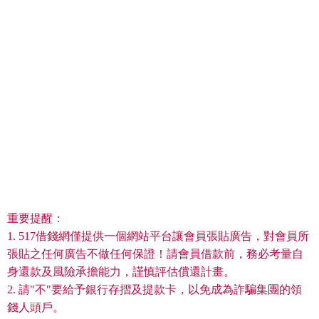
重要提醒：
1. 517借錢網僅提供一個網站平台讓會員張貼廣告，對會員所
張貼之任何廣告不做任何保證！請會員借款前，務必考量自
身還款及風險承擔能力，謹慎評估償還計畫。
2. 請"不"要給予銀行存摺及提款卡，以免成為詐騙集團的領
錢人頭戶。