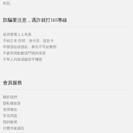
利息。
防騙要注意，遇詐就打165專線
提高警覺人人有責
不給正本:存摺、身分證、提款卡
申辦貸款或借款，事先不可給費用
不參與買點數或門號的借貸
不幫人代收或驗證手機號
會員服務
關於我們
隱私權政策
使用條款
常見問題
我的帳號
付費升級廣告