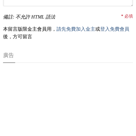
*
必填
備註: 不允許 HTML 語法
本留言版限金主會員用，
請先免費加入金主
或
登入免費會員
後，方可留言
廣告