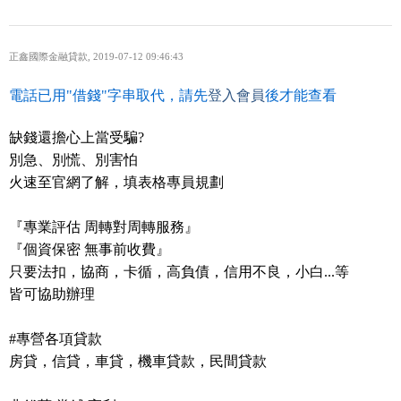
正鑫國際金融貸款
,
2019-07-12 09:46:43
電話已用"借錢"字串取代，請先
登入會員
後才能查看
缺錢還擔心上當受騙?
別急、別慌、別害怕
火速至官網了解，填表格專員規劃
『專業評估 周轉對周轉服務』
『個資保密 無事前收費』
只要法扣，協商，卡循，高負債，信用不良，小白...等
皆可協助辦理
#專營各項貸款
房貸，信貸，車貸，機車貸款，民間貸款