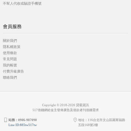
不幫人代收或驗證手機號
會員服務
關於我們
隱私權政策
使用條款
常見問題
我的帳號
付費升級廣告
聯絡我們
Copyright © 2018-2026 貸霸資訊
517借錢網給金主發佈廣告及借款者刊借錢需求
站務：0906-987090
地址：116台北市文山區羅斯福路
Line ID:885tw517tw
五段168號2樓