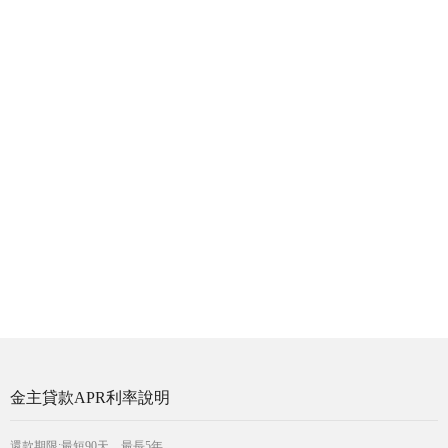
金主貸款APR利率說明
還款期限:最短90天，最長5年