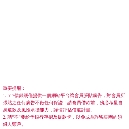
重要提醒：
1. 517借錢網僅提供一個網站平台讓會員張貼廣告，對會員所
張貼之任何廣告不做任何保證！請會員借款前，務必考量自
身還款及風險承擔能力，謹慎評估償還計畫。
2. 請"不"要給予銀行存摺及提款卡，以免成為詐騙集團的領
錢人頭戶。