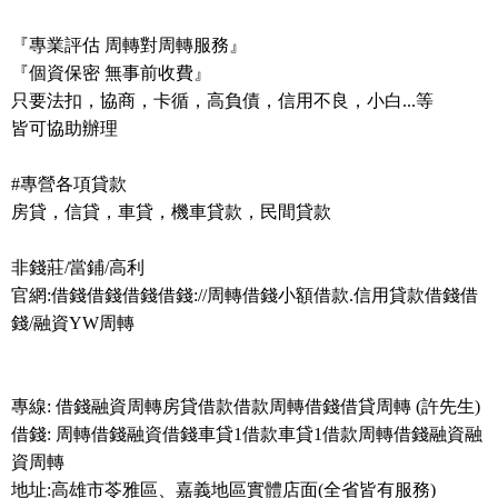
『專業評估 周轉對周轉服務』
『個資保密 無事前收費』
只要法扣，協商，卡循，高負債，信用不良，小白...等
皆可協助辦理
#專營各項貸款
房貸，信貸，車貸，機車貸款，民間貸款
非錢莊/當鋪/高利
官網:借錢借錢借錢借錢://周轉借錢小額借款.信用貸款借錢借
錢/融資YW周轉
專線: 借錢融資周轉房貸借款借款周轉借錢借貸周轉 (許先生)
借錢: 周轉借錢融資借錢車貸1借款車貸1借款周轉借錢融資融
資周轉
地址:高雄市苓雅區、嘉義地區實體店面(全省皆有服務)