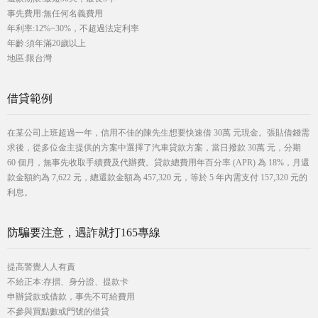
事先費用:無任何名義費用
年利率:12%~30%，不超過法定利率
年齡:須年滿20歲以上
地區:限台灣
借貸範例
在某公司上班超過一年，信用不佳的陳先生想要快速借 30萬 元現金。張貼借錢需
求後，從多位金主提供的方案中選擇了汽車貸款方案，當日撥款 30萬 元，分期
60 個月，無事先收取手續費及代辦費。貸款總費用年百分率 (APR) 為 18%，月還
款金額約為 7,622 元，總還款金額為 457,320 元，等於 5 年內需支付 157,320 元的
利息。
防騙要注意，遇詐就打165專線
提高警覺人人有責
不給正本:存摺、身分證、提款卡
申辦貸款或借款，事先不可給費用
不參與買點數或門號的借貸