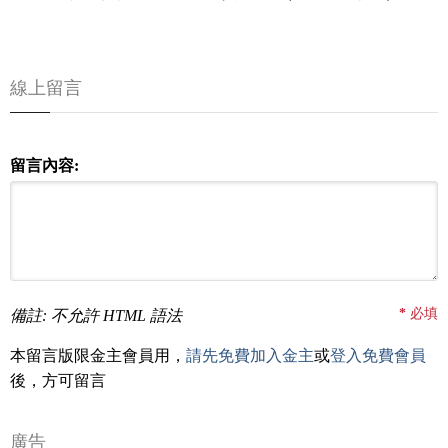
線上留言
留言內容:
*
必填
備註: 不允許 HTML 語法
本留言版限金主會員用，
請先免費加入金主
或
登入免費會員
後，方可留言
廣告