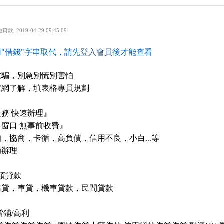
融貸款
,
2019-04-29 09:45:09
"借錢"字串取代，請先
登入會員
後才能查看
被騙，別急別慌別害怕
官網了解，填表格專員規劃
務 快速辦理』
窗口 無事前收費』
，協商，卡循，高負債，信用不良，小白...等
助辦理
項貸款
信貸，車貸，機車貸款，民間貸款
當鋪/高利