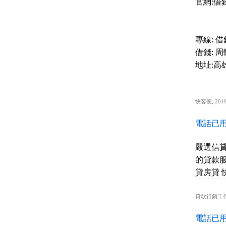
官網:借
專線: 
借錢: 
地址:高
快客便
,
2019
電話已用
嚴選信貸
的貸款服
貸房貸 
貸款行銷工
電話已用