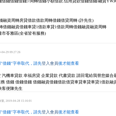
錢借錢借錢借錢://周轉借錢小額借款.信用貸款借錢借錢/融資YW
借錢融資周轉房貸借款借款周轉借錢借貸周轉 (許先生)
周轉借錢融資借錢車貸1借款車貸1借款周轉借錢融資融資周轉
雄市苓雅區(全省皆有服務)
-04-29 09:27:26
"借錢"字串取代，請先
登入會員
後才能查看
 汽機車貸款 幸福房貸 企業貸款 代書貸款 請回電給我替您媒合
務 借錢 借錢借錢 借錢融資借錢借款借貸車貸車貸車貸1借款
快客便陳先生
作室
,
2019-04-28 15:16:01
"借錢"字串取代，請先
登入會員
後才能查看