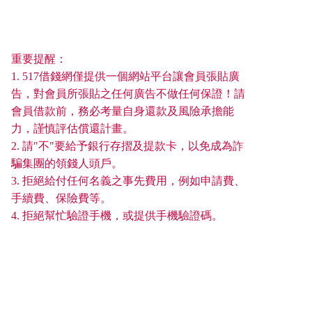
重要提醒：
1. 517借錢網僅提供一個網站平台讓會員張貼廣
告，對會員所張貼之任何廣告不做任何保證！請
會員借款前，務必考量自身還款及風險承擔能
力，謹慎評估償還計畫。
2. 請"不"要給予銀行存摺及提款卡，以免成為詐
騙集團的領錢人頭戶。
3. 拒絕給付任何名義之事先費用，例如申請費、
手續費、保險費等。
4. 拒絕幫忙驗證手機，或提供手機驗證碼。