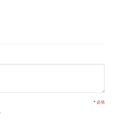
*
必填
言