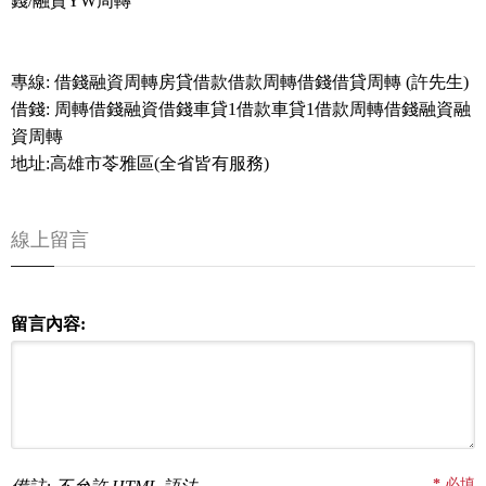
錢/融資YW周轉
專線: 借錢融資周轉房貸借款借款周轉借錢借貸周轉 (許先生)
借錢: 周轉借錢融資借錢車貸1借款車貸1借款周轉借錢融資融
資周轉
地址:高雄市苓雅區(全省皆有服務)
線上留言
留言內容:
*
必填