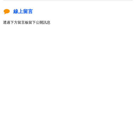
線上留言
透過下方留言板留下公開訊息