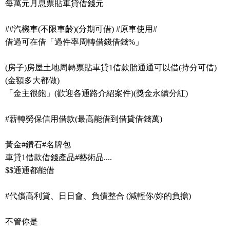
每萬元月息票貼車貸借錢元
##汽機車(不限車齡)(分期可借) #原車使用#
借過可在借「過件率周轉借錢借錢%」
(房子)房屋土地周轉票貼車貸1借款胎通通可以借(持分可借)
(金額多大都做)
「金主很飽」(歡迎各通路介紹案件)(獎金永續分紅)
#薪轉勞保信用借款(最高能借到借貸借錢萬)
黃金#鑽石#名牌包
車貸1借款借錢產品#藝術品....
$$通通都能借
#代償高利貸、日日會、負債整合 (減輕你/妳的負擔)
不管你是