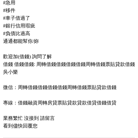
#急用
#移件
#車子借過了
#銀行信用瑕疵
#負債比過高
通通都能幫你/妳
歡迎加(借錢) 詢問了解
借錢 借錢借錢: 周轉借錢借錢借錢借錢周轉借錢票貼貸款借錢
吳小樂
微信：周轉借錢借錢借錢借錢周轉借錢票貼貸款借錢
專線：借錢融資周轉房貸票貼貸款貸款借貸借錢借貸
業務繁忙 沒接到 請留言
看到儘快回覆您