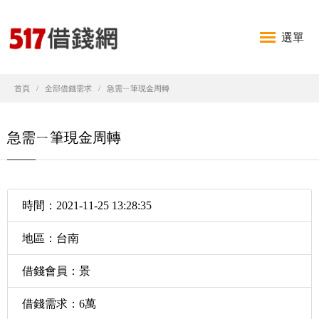
選單
首頁
全部借錢需求
急需ㄧ筆現金周轉
急需ㄧ筆現金周轉
時間：2021-11-25 13:28:35
地區：台南
借錢會員：景
借錢需求：6萬