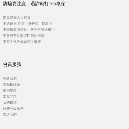
防騙要注意，遇詐就打165專線
提高警覺人人有責
不給正本:存摺、身分證、提款卡
申辦貸款或借款，事先不可給費用
不參與買點數或門號的借貸
不幫人代收或驗證手機號
會員服務
關於我們
隱私權政策
使用條款
常見問題
我的帳號
付費升級廣告
聯絡我們