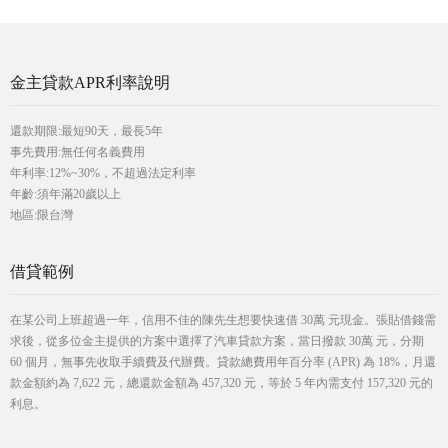
金主貸款APR利率說明
還款期限:最短90天，最長5年
事先費用:無任何名義費用
年利率:12%~30%，不超過法定利率
年齡:須年滿20歲以上
地區:限台灣
借貸範例
在某公司上班超過一年，信用不佳的陳先生想要快速借 30萬 元現金。張貼借錢需
求後，從多位金主提供的方案中選擇了汽車貸款方案，當日撥款 30萬 元，分期
60 個月，無事先收取手續費及代辦費。貸款總費用年百分率 (APR) 為 18%，月還
款金額約為 7,622 元，總還款金額為 457,320 元，等於 5 年內需支付 157,320 元的
利息。