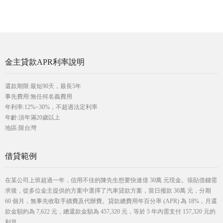
金主貸款APR利率說明
還款期限:最短90天，最長5年
事先費用:無任何名義費用
年利率:12%~30%，不超過法定利率
年齡:須年滿20歲以上
地區:限台灣
借貸範例
在某公司上班超過一年，信用不佳的陳先生想要快速借 30萬 元現金。張貼借錢需
求後，從多位金主提供的方案中選擇了汽車貸款方案，當日撥款 30萬 元，分期
60 個月，無事先收取手續費及代辦費。貸款總費用年百分率 (APR) 為 18%，月還
款金額約為 7,622 元，總還款金額為 457,320 元，等於 5 年內需支付 157,320 元的
利息。