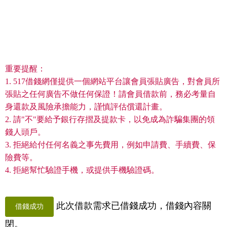
重要提醒：
1. 517借錢網僅提供一個網站平台讓會員張貼廣告，對會員所
張貼之任何廣告不做任何保證！請會員借款前，務必考量自
身還款及風險承擔能力，謹慎評估償還計畫。
2. 請"不"要給予銀行存摺及提款卡，以免成為詐騙集團的領
錢人頭戶。
3. 拒絕給付任何名義之事先費用，例如申請費、手續費、保
險費等。
4. 拒絕幫忙驗證手機，或提供手機驗證碼。
此次借款需求已借錢成功，借錢內容關
借錢成功
閉。