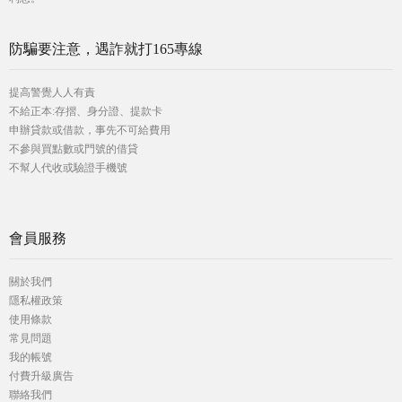
防騙要注意，遇詐就打165專線
提高警覺人人有責
不給正本:存摺、身分證、提款卡
申辦貸款或借款，事先不可給費用
不參與買點數或門號的借貸
不幫人代收或驗證手機號
會員服務
關於我們
隱私權政策
使用條款
常見問題
我的帳號
付費升級廣告
聯絡我們