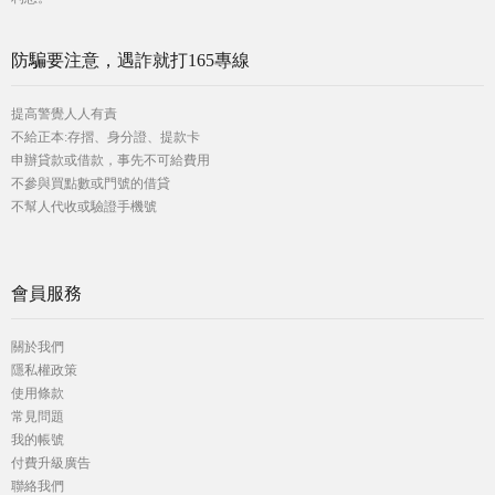
防騙要注意，遇詐就打165專線
提高警覺人人有責
不給正本:存摺、身分證、提款卡
申辦貸款或借款，事先不可給費用
不參與買點數或門號的借貸
不幫人代收或驗證手機號
會員服務
關於我們
隱私權政策
使用條款
常見問題
我的帳號
付費升級廣告
聯絡我們