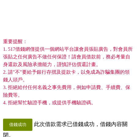
重要提醒：
1. 517借錢網僅提供一個網站平台讓會員張貼廣告，對會員所
張貼之任何廣告不做任何保證！請會員借款前，務必考量自
身還款及風險承擔能力，謹慎評估償還計畫。
2. 請"不"要給予銀行存摺及提款卡，以免成為詐騙集團的領
錢人頭戶。
3. 拒絕給付任何名義之事先費用，例如申請費、手續費、保
險費等。
4. 拒絕幫忙驗證手機，或提供手機驗證碼。
此次借款需求已借錢成功，借錢內容關
借錢成功
閉。