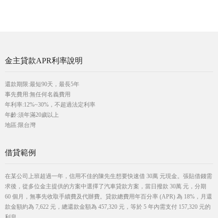
金主貸款APR利率說明
還款期限:最短90天，最長5年
事先費用:無任何名義費用
年利率:12%~30%，不超過法定利率
年齡:須年滿20歲以上
地區:限台灣
借貸範例
在某公司上班超過一年，信用不佳的陳先生想要快速借 30萬 元現金。張貼借錢需
求後，從多位金主提供的方案中選擇了汽車貸款方案，當日撥款 30萬 元，分期
60 個月，無事先收取手續費及代辦費。貸款總費用年百分率 (APR) 為 18%，月還
款金額約為 7,622 元，總還款金額為 457,320 元，等於 5 年內需支付 157,320 元的
利息。