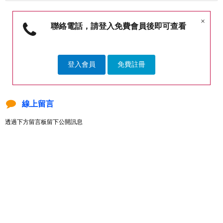
×
聯絡電話，請登入免費會員後即可查看
登入會員
免費註冊
線上留言
透過下方留言板留下公開訊息