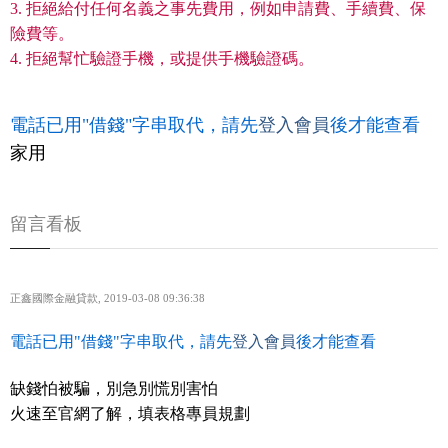
3. 拒絕給付任何名義之事先費用，例如申請費、手續費、保
險費等。
4. 拒絕幫忙驗證手機，或提供手機驗證碼。
電話已用"借錢"字串取代，請先
登入會員
後才能查看
家用
留言看板
正鑫國際金融貸款
,
2019-03-08 09:36:38
電話已用"借錢"字串取代，請先
登入會員
後才能查看
缺錢怕被騙，別急別慌別害怕
火速至官網了解，填表格專員規劃