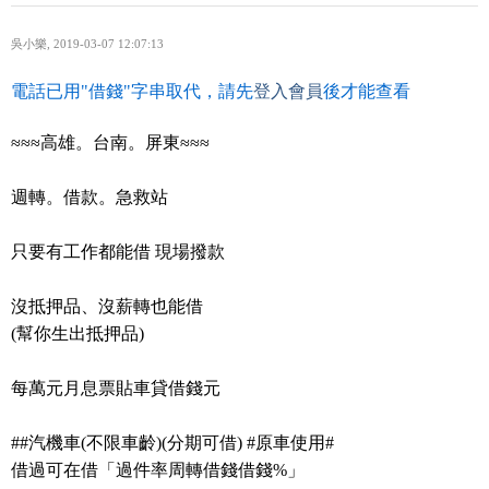
吳小樂
,
2019-03-07 12:07:13
電話已用"借錢"字串取代，請先
登入會員
後才能查看
≈≈≈高雄。台南。屏東≈≈≈
週轉。借款。急救站
只要有工作都能借 現場撥款
沒抵押品、沒薪轉也能借
(幫你生出抵押品)
每萬元月息票貼車貸借錢元
##汽機車(不限車齡)(分期可借) #原車使用#
借過可在借「過件率周轉借錢借錢%」