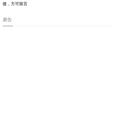
後，方可留言
廣告