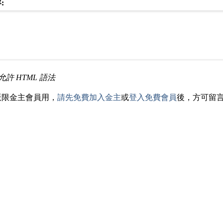
:
允許 HTML 語法
版限金主會員用，
請先免費加入金主
或
登入免費會員
後，方可留