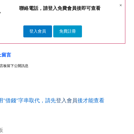
×
聯絡電話，請登入免費會員後即可查看
登入會員
免費註冊
上留言
言板留下公開訊息
用"借錢"字串取代，請先
登入會員
後才能查看
板