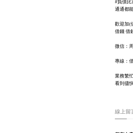
#負債比
通通都能
歡迎加(
借錢 借
微信：
專線：
業務繁忙
看到儘
線上留