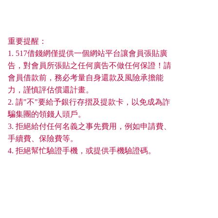
重要提醒：
1. 517借錢網僅提供一個網站平台讓會員張貼廣
告，對會員所張貼之任何廣告不做任何保證！請
會員借款前，務必考量自身還款及風險承擔能
力，謹慎評估償還計畫。
2. 請"不"要給予銀行存摺及提款卡，以免成為詐
騙集團的領錢人頭戶。
3. 拒絕給付任何名義之事先費用，例如申請費、
手續費、保險費等。
4. 拒絕幫忙驗證手機，或提供手機驗證碼。