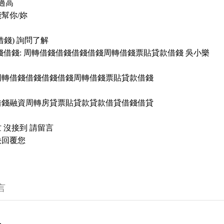
過高
幫你/妳
借錢) 詢問了解
錢借錢: 周轉借錢借錢借錢借錢周轉借錢票貼貸款借錢 吳小樂
周轉借錢借錢借錢借錢周轉借錢票貼貸款借錢
借錢融資周轉房貸票貼貸款貸款借貸借錢借貸
 沒接到 請留言
快回覆您
言