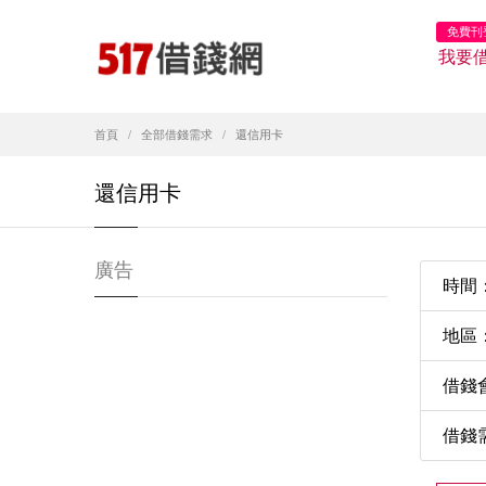
免費刊
我要
首頁
全部借錢需求
還信用卡
還信用卡
廣告
時間：2
地區
借錢
借錢