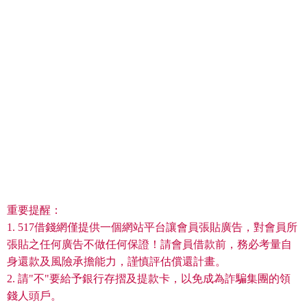
重要提醒：
1. 517借錢網僅提供一個網站平台讓會員張貼廣告，對會員所
張貼之任何廣告不做任何保證！請會員借款前，務必考量自
身還款及風險承擔能力，謹慎評估償還計畫。
2. 請"不"要給予銀行存摺及提款卡，以免成為詐騙集團的領
錢人頭戶。