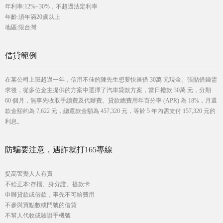
年利率:12%~30%，不超過法定利率
年齡:須年滿20歲以上
地區:限台灣
借貸範例
在某公司上班超過一年，信用不佳的陳先生想要快速借 30萬 元現金。張貼借錢需
求後，從多位金主提供的方案中選擇了汽車貸款方案，當日撥款 30萬 元，分期
60 個月，無事先收取手續費及代辦費。貸款總費用年百分率 (APR) 為 18%，月還
款金額約為 7,622 元，總還款金額為 457,320 元，等於 5 年內需支付 157,320 元的
利息。
防騙要注意，遇詐就打165專線
提高警覺人人有責
不給正本:存摺、身分證、提款卡
申辦貸款或借款，事先不可給費用
不參與買點數或門號的借貸
不幫人代收或驗證手機號