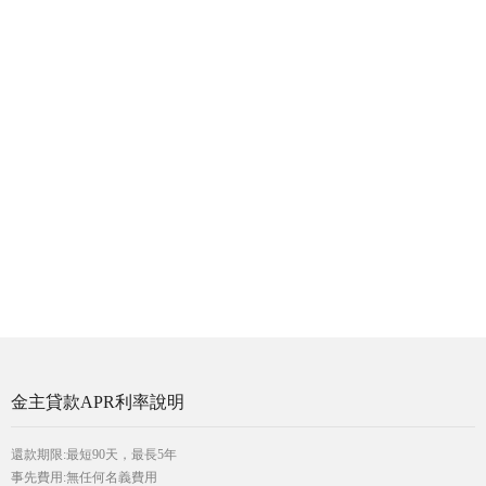
金主貸款APR利率說明
還款期限:最短90天，最長5年
事先費用:無任何名義費用