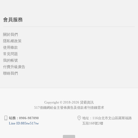
會員服務
關於我們
隱私權政策
使用條款
常見問題
我的帳號
付費升級廣告
聯絡我們
Copyright © 2018-2026 貸霸資訊
517借錢網給金主發佈廣告及借款者刊借錢需求
站務：0906-987090
地址：116台北市文山區羅斯福路
Line ID:885tw517tw
五段168號2樓