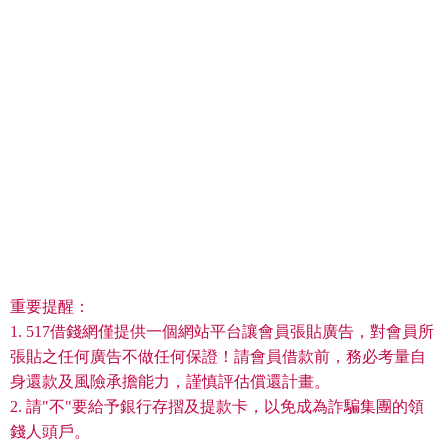
重要提醒：
1. 517借錢網僅提供一個網站平台讓會員張貼廣告，對會員所
張貼之任何廣告不做任何保證！請會員借款前，務必考量自
身還款及風險承擔能力，謹慎評估償還計畫。
2. 請"不"要給予銀行存摺及提款卡，以免成為詐騙集團的領
錢人頭戶。