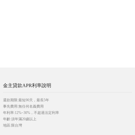
金主貸款APR利率說明
還款期限:最短90天，最長5年
事先費用:無任何名義費用
年利率:12%~30%，不超過法定利率
年齡:須年滿20歲以上
地區:限台灣