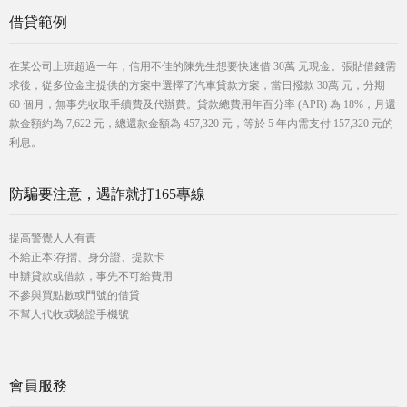
借貸範例
在某公司上班超過一年，信用不佳的陳先生想要快速借 30萬 元現金。張貼借錢需
求後，從多位金主提供的方案中選擇了汽車貸款方案，當日撥款 30萬 元，分期
60 個月，無事先收取手續費及代辦費。貸款總費用年百分率 (APR) 為 18%，月還
款金額約為 7,622 元，總還款金額為 457,320 元，等於 5 年內需支付 157,320 元的
利息。
防騙要注意，遇詐就打165專線
提高警覺人人有責
不給正本:存摺、身分證、提款卡
申辦貸款或借款，事先不可給費用
不參與買點數或門號的借貸
不幫人代收或驗證手機號
會員服務