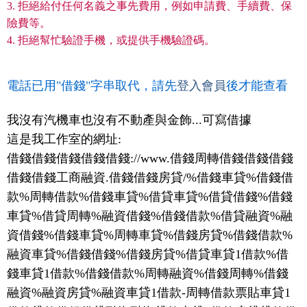
3. 拒絕給付任何名義之事先費用，例如申請費、手續費、保
險費等。
4. 拒絕幫忙驗證手機，或提供手機驗證碼。
電話已用"借錢"字串取代，請先
登入會員
後才能查看
我沒有汽機車也沒有不動產與金飾...可寫借據
這是我工作室的網址:
借錢借錢借錢借錢借錢://www.借錢周轉借錢借錢借錢
借錢借錢工商融資.借錢借錢房貸/%借錢車貸%借錢借
款%周轉借款%借錢車貸%借貸車貸%借貸借錢%借錢
車貸%借貸周轉%融資借錢%借錢借款%借貸融資%融
資借錢%借錢車貸%周轉車貸%借錢房貸%借錢借款%
融資車貸%借錢借錢%借錢房貸%借貸車貸1借款%借
錢車貸1借款%借錢借款%周轉融資%借錢周轉%借錢
融資%融資房貸%融資車貸1借款-周轉借款票貼車貸1