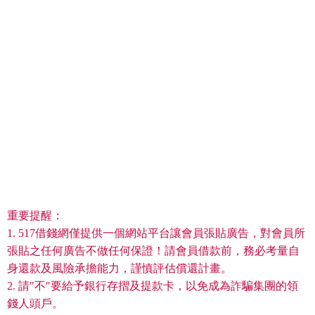
重要提醒：
1. 517借錢網僅提供一個網站平台讓會員張貼廣告，對會員所
張貼之任何廣告不做任何保證！請會員借款前，務必考量自
身還款及風險承擔能力，謹慎評估償還計畫。
2. 請"不"要給予銀行存摺及提款卡，以免成為詐騙集團的領
錢人頭戶。