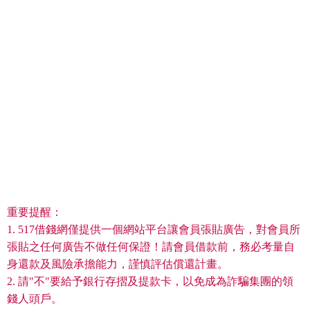
重要提醒：
1. 517借錢網僅提供一個網站平台讓會員張貼廣告，對會員所
張貼之任何廣告不做任何保證！請會員借款前，務必考量自
身還款及風險承擔能力，謹慎評估償還計畫。
2. 請"不"要給予銀行存摺及提款卡，以免成為詐騙集團的領
錢人頭戶。