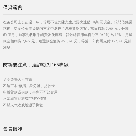
借貸範例
在某公司上班超過一年，信用不佳的陳先生想要快速借 30萬 元現金。張貼借錢需
求後，從多位金主提供的方案中選擇了汽車貸款方案，當日撥款 30萬 元，分期
60 個月，無事先收取手續費及代辦費。貸款總費用年百分率 (APR) 為 18%，月還
款金額約為 7,622 元，總還款金額為 457,320 元，等於 5 年內需支付 157,320 元的
利息。
防騙要注意，遇詐就打165專線
提高警覺人人有責
不給正本:存摺、身分證、提款卡
申辦貸款或借款，事先不可給費用
不參與買點數或門號的借貸
不幫人代收或驗證手機號
會員服務