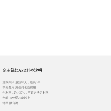
金主貸款APR利率說明
還款期限:最短90天，最長5年
事先費用:無任何名義費用
年利率:12%~30%，不超過法定利率
年齡:須年滿20歲以上
地區:限台灣