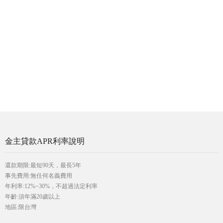
金主貸款APR利率說明
還款期限:最短90天，最長5年
事先費用:無任何名義費用
年利率:12%~30%，不超過法定利率
年齡:須年滿20歲以上
地區:限台灣