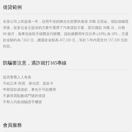
借貸範例
在某公司上班超過一年，信用不佳的陳先生想要快速借 30萬 元現金。張貼借錢需
求後，從多位金主提供的方案中選擇了汽車貸款方案，當日撥款 30萬 元，分期
60 個月，無事先收取手續費及代辦費。貸款總費用年百分率 (APR) 為 18%，月還
款金額約為 7,622 元，總還款金額為 457,320 元，等於 5 年內需支付 157,320 元的
利息。
防騙要注意，遇詐就打165專線
提高警覺人人有責
不給正本:存摺、身分證、提款卡
申辦貸款或借款，事先不可給費用
不參與買點數或門號的借貸
不幫人代收或驗證手機號
會員服務