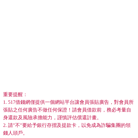
重要提醒：
1. 517借錢網僅提供一個網站平台讓會員張貼廣告，對會員所
張貼之任何廣告不做任何保證！請會員借款前，務必考量自
身還款及風險承擔能力，謹慎評估償還計畫。
2. 請"不"要給予銀行存摺及提款卡，以免成為詐騙集團的領
錢人頭戶。