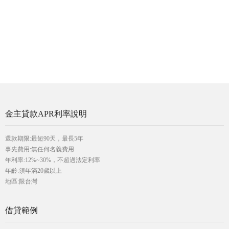
金主貸款APR利率說明
還款期限:最短90天，最長5年
事先費用:無任何名義費用
年利率:12%~30%，不超過法定利率
年齡:須年滿20歲以上
地區:限台灣
借貸範例