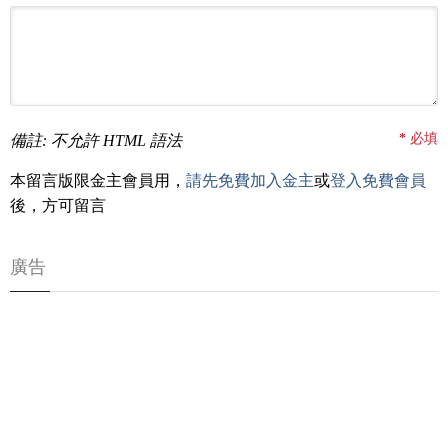
*
必填
備註: 不允許 HTML 語法
本留言版限金主會員用，
請先免費加入金主
或
登入免費會員
後，方可留言
廣告