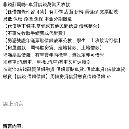
非錢莊周轉~車貸借錢萬當天放款
【任借錢條件皆可貸】有工作 店面 薪轉 勞健保 支票貼現
息低 保密 免擔 免保 本金分期攤還
【代償地下錢莊,當鋪或其他民間信貸 債務整合】
【不事先收取手續費或代辦費】
【另憑雙證年滿票貼借錢歲軍公教、學生、上班族皆可借】
【房屋借款、周轉胎房貸、建地貸款、土地借款】
※滿票貼借錢，有車貸年內機車，無設定即可借※
※買車(汽機車、重機 .汽車)有車又可週轉※
※電洽:借錢融資借錢融資-借錢票貼車貸1借款車貸1借款車貸
融資【借錢 借錢借錢】周轉房貸借貸融資借錢借錢 ※
線上留言
留言內容: