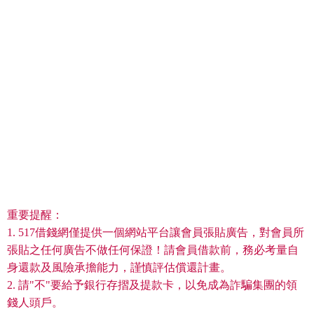
重要提醒：
1. 517借錢網僅提供一個網站平台讓會員張貼廣告，對會員所
張貼之任何廣告不做任何保證！請會員借款前，務必考量自
身還款及風險承擔能力，謹慎評估償還計畫。
2. 請"不"要給予銀行存摺及提款卡，以免成為詐騙集團的領
錢人頭戶。