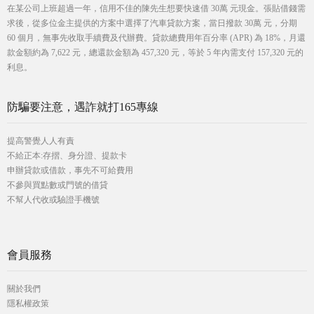
在某公司上班超過一年，信用不佳的陳先生想要快速借 30萬 元現金。張貼借錢需
求後，從多位金主提供的方案中選擇了汽車貸款方案，當日撥款 30萬 元，分期
60 個月，無事先收取手續費及代辦費。貸款總費用年百分率 (APR) 為 18%，月還
款金額約為 7,622 元，總還款金額為 457,320 元，等於 5 年內需支付 157,320 元的
利息。
防騙要注意，遇詐就打165專線
提高警覺人人有責
不給正本:存摺、身分證、提款卡
申辦貸款或借款，事先不可給費用
不參與買點數或門號的借貸
不幫人代收或驗證手機號
會員服務
關於我們
隱私權政策