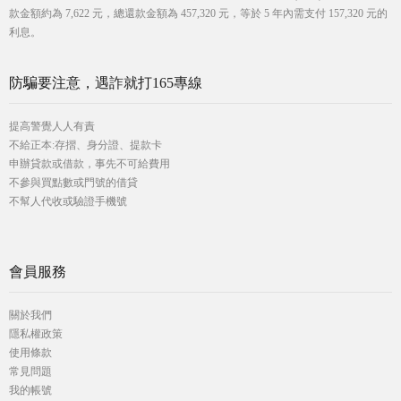
款金額約為 7,622 元，總還款金額為 457,320 元，等於 5 年內需支付 157,320 元的
利息。
防騙要注意，遇詐就打165專線
提高警覺人人有責
不給正本:存摺、身分證、提款卡
申辦貸款或借款，事先不可給費用
不參與買點數或門號的借貸
不幫人代收或驗證手機號
會員服務
關於我們
隱私權政策
使用條款
常見問題
我的帳號