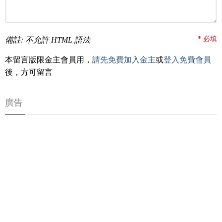
*
必填
備註: 不允許 HTML 語法
本留言版限金主會員用，
請先免費加入金主
或
登入免費會員
後，方可留言
廣告