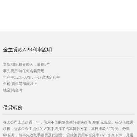
金主貸款APR利率說明
還款期限:最短90天，最長5年
事先費用:無任何名義費用
年利率:12%~30%，不超過法定利率
年齡:須年滿20歲以上
地區:限台灣
借貸範例
在某公司上班超過一年，信用不佳的陳先生想要快速借 30萬 元現金。張貼借錢需
求後，從多位金主提供的方案中選擇了汽車貸款方案，當日撥款 30萬 元，分期
60 個月，無事先收取手續費及代辦費。貸款總費用年百分率 (APR) 為 18%，月還