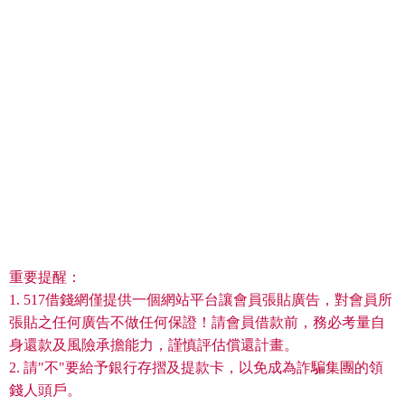
重要提醒：
1. 517借錢網僅提供一個網站平台讓會員張貼廣告，對會員所
張貼之任何廣告不做任何保證！請會員借款前，務必考量自
身還款及風險承擔能力，謹慎評估償還計畫。
2. 請"不"要給予銀行存摺及提款卡，以免成為詐騙集團的領
錢人頭戶。