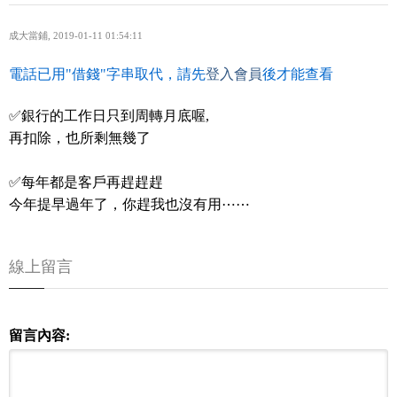
成大當鋪
,
2019-01-11 01:54:11
電話已用"借錢"字串取代，請先
登入會員
後才能查看
✅銀行的工作日只到周轉月底喔,
再扣除，也所剩無幾了
✅每年都是客戶再趕趕趕
今年提早過年了，你趕我也沒有用⋯⋯
線上留言
留言內容: