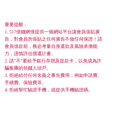
重要提醒：
1. 517借錢網僅提供一個網站平台讓會員張貼廣
告，對會員所張貼之任何廣告不做任何保證！請
會員借款前，務必考量自身還款及風險承擔能
力，謹慎評估償還計畫。
2. 請"不"要給予銀行存摺及提款卡，以免成為詐
騙集團的領錢人頭戶。
3. 拒絕給付任何名義之事先費用，例如申請費、
手續費、保險費等。
4. 拒絕幫忙驗證手機，或提供手機驗證碼。