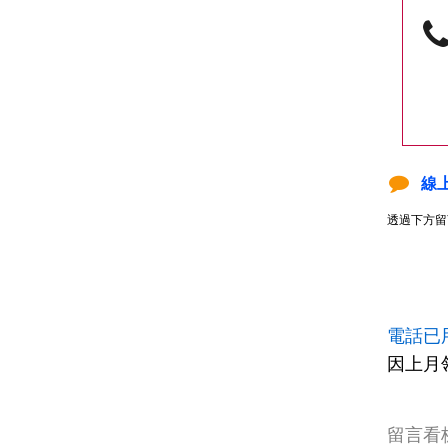
線
透過下方留
電話已
因上月
留言看