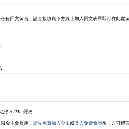
未任何回文留言，請直接填寫下方線上加入回文表單即可在此處
言
:
允許 HTML 語法
版限金主會員用，
請先免費加入金主
或
登入免費會員
後，方可留