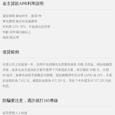
金主貸款APR利率說明
還款期限:最短90天，最長5年
事先費用:無任何名義費用
年利率:12%~30%，不超過法定利率
年齡:須年滿20歲以上
地區:限台灣
借貸範例
在某公司上班超過一年，信用不佳的陳先生想要快速借 30萬 元現金。張貼借錢需
求後，從多位金主提供的方案中選擇了汽車貸款方案，當日撥款 30萬 元，分期
60 個月，無事先收取手續費及代辦費。貸款總費用年百分率 (APR) 為 18%，月還
款金額約為 7,622 元，總還款金額為 457,320 元，等於 5 年內需支付 157,320 元的
利息。
防騙要注意，遇詐就打165專線
提高警覺人人有責