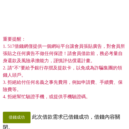
重要提醒：
1. 517借錢網僅提供一個網站平台讓會員張貼廣告，對會員所
張貼之任何廣告不做任何保證！請會員借款前，務必考量自
身還款及風險承擔能力，謹慎評估償還計畫。
2. 請"不"要給予銀行存摺及提款卡，以免成為詐騙集團的領
錢人頭戶。
3. 拒絕給付任何名義之事先費用，例如申請費、手續費、保
險費等。
4. 拒絕幫忙驗證手機，或提供手機驗證碼。
此次借款需求已借錢成功，借錢內容關
借錢成功
閉。