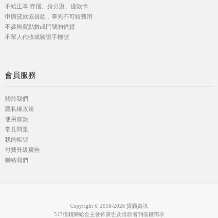
不給正本:存摺、身分證、提款卡
申辦貸款或借款，事先不可給費用
不參與買點數或門號的借貸
不幫人代收或驗證手機號
會員服務
關於我們
隱私權政策
使用條款
常見問題
我的帳號
付費升級廣告
聯絡我們
Copyright © 2018-2026 貸霸資訊
517借錢網給金主發佈廣告及借款者刊借錢需求