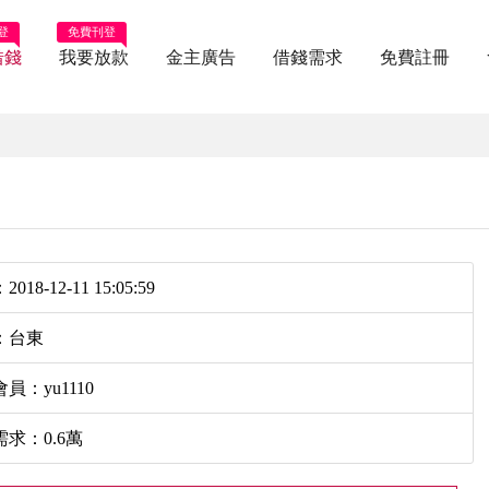
登
免費刊登
借錢
我要放款
金主廣告
借錢需求
免費註冊
018-12-11 15:05:59
：台東
員：yu1110
求：0.6萬