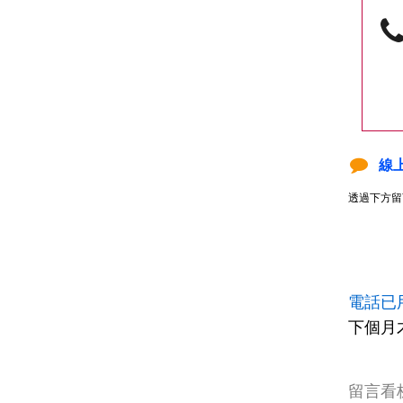
線
透過下方留
電話已
下個月
留言看