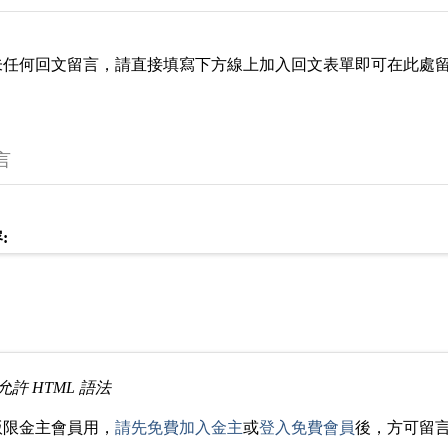
未任何回文留言，請直接填寫下方線上加入回文表單即可在此處
言
:
允許 HTML 語法
版限金主會員用，
請先免費加入金主
或
登入免費會員
後，方可留