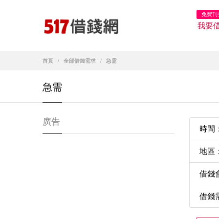
免費刊
我要
首頁
全部借錢需求
急需
急需
廣告
時間：2
地區
借錢會
借錢需