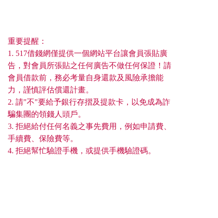
重要提醒：
1. 517借錢網僅提供一個網站平台讓會員張貼廣
告，對會員所張貼之任何廣告不做任何保證！請
會員借款前，務必考量自身還款及風險承擔能
力，謹慎評估償還計畫。
2. 請"不"要給予銀行存摺及提款卡，以免成為詐
騙集團的領錢人頭戶。
3. 拒絕給付任何名義之事先費用，例如申請費、
手續費、保險費等。
4. 拒絕幫忙驗證手機，或提供手機驗證碼。