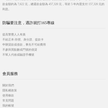
款金額約為 7,622 元，總還款金額為 457,320 元，等於 5 年內需支付 157,320 元的
利息。
防騙要注意，遇詐就打165專線
提高警覺人人有責
不給正本:存摺、身分證、提款卡
申辦貸款或借款，事先不可給費用
不參與買點數或門號的借貸
不幫人代收或驗證手機號
會員服務
關於我們
隱私權政策
使用條款
常見問題
我的帳號