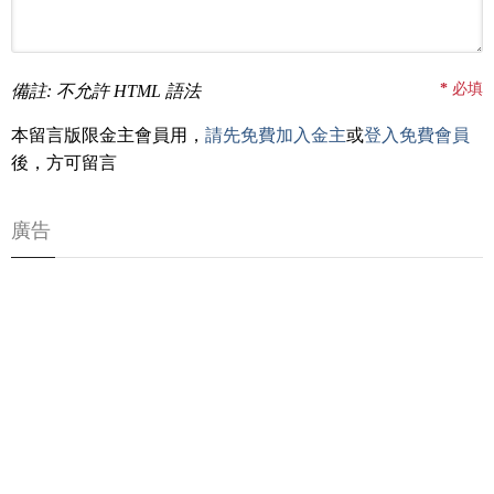
*
必填
備註: 不允許 HTML 語法
本留言版限金主會員用，
請先免費加入金主
或
登入免費會員
後，方可留言
廣告