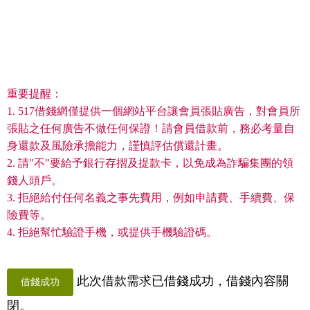
重要提醒：
1. 517借錢網僅提供一個網站平台讓會員張貼廣告，對會員所
張貼之任何廣告不做任何保證！請會員借款前，務必考量自
身還款及風險承擔能力，謹慎評估償還計畫。
2. 請"不"要給予銀行存摺及提款卡，以免成為詐騙集團的領
錢人頭戶。
3. 拒絕給付任何名義之事先費用，例如申請費、手續費、保
險費等。
4. 拒絕幫忙驗證手機，或提供手機驗證碼。
此次借款需求已借錢成功，借錢內容關
借錢成功
閉。