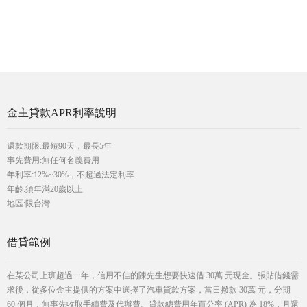
金主貸款APR利率說明
還款期限:最短90天，最長5年
事先費用:無任何名義費用
年利率:12%~30%，不超過法定利率
年齡:須年滿20歲以上
地區:限台灣
借貸範例
在某公司上班超過一年，信用不佳的陳先生想要快速借 30萬 元現金。張貼借錢需
求後，從多位金主提供的方案中選擇了汽車貸款方案，當日撥款 30萬 元，分期
60 個月，無事先收取手續費及代辦費。貸款總費用年百分率 (APR) 為 18%，月還