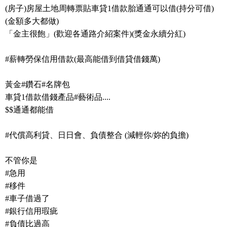
(房子)房屋土地周轉票貼車貸1借款胎通通可以借(持分可借)
(金額多大都做)
「金主很飽」(歡迎各通路介紹案件)(獎金永續分紅)
#薪轉勞保信用借款(最高能借到借貸借錢萬)
黃金#鑽石#名牌包
車貸1借款借錢產品#藝術品....
$$通通都能借
#代償高利貸、日日會、負債整合 (減輕你/妳的負擔)
不管你是
#急用
#移件
#車子借過了
#銀行信用瑕疵
#負債比過高