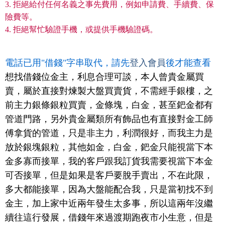
3. 拒絕給付任何名義之事先費用，例如申請費、手續費、保
險費等。
4. 拒絕幫忙驗證手機，或提供手機驗證碼。
電話已用"借錢"字串取代，請先
登入會員
後才能查看
想找借錢位金主，利息合理可談，本人曾貴金屬買
賣，屬於直接對煉製大盤買賣貨，不需經手銀樓，之
前主力銀條銀粒買賣，金條塊，白金，甚至鈀金都有
管道門路，另外貴金屬類所有飾品也有直接對金工師
傅拿貨的管道，只是非主力，利潤很好，而我主力是
放於銀塊銀粒，其他如金，白金，鈀金只能視當下本
金多寡而接單，我的客戶跟我訂貨我需要視當下本金
可否接單，但是如果是客戶要脫手賣出，不在此限，
多大都能接單，因為大盤能配合我，只是當初找不到
金主，加上家中近兩年發生太多事，所以這兩年沒繼
續往這行發展，借錢年來過渡期跑夜市小生意，但是