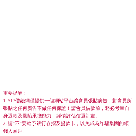
重要提醒：
1. 517借錢網僅提供一個網站平台讓會員張貼廣告，對會員所
張貼之任何廣告不做任何保證！請會員借款前，務必考量自
身還款及風險承擔能力，謹慎評估償還計畫。
2. 請"不"要給予銀行存摺及提款卡，以免成為詐騙集團的領
錢人頭戶。