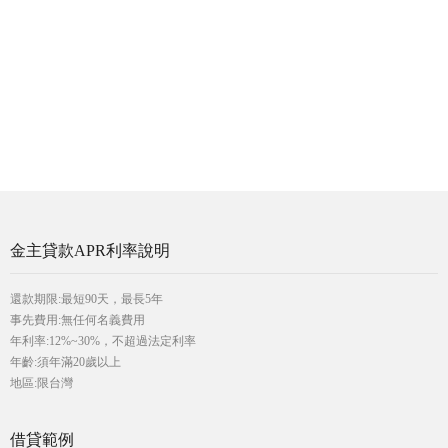
金主貸款APR利率說明
還款期限:最短90天，最長5年
事先費用:無任何名義費用
年利率:12%~30%，不超過法定利率
年齡:須年滿20歲以上
地區:限台灣
借貸範例