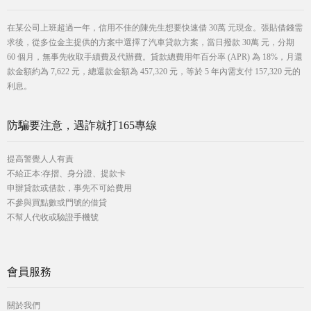
在某公司上班超過一年，信用不佳的陳先生想要快速借 30萬 元現金。張貼借錢需
求後，從多位金主提供的方案中選擇了汽車貸款方案，當日撥款 30萬 元，分期
60 個月，無事先收取手續費及代辦費。貸款總費用年百分率 (APR) 為 18%，月還
款金額約為 7,622 元，總還款金額為 457,320 元，等於 5 年內需支付 157,320 元的
利息。
防騙要注意，遇詐就打165專線
提高警覺人人有責
不給正本:存摺、身分證、提款卡
申辦貸款或借款，事先不可給費用
不參與買點數或門號的借貸
不幫人代收或驗證手機號
會員服務
關於我們