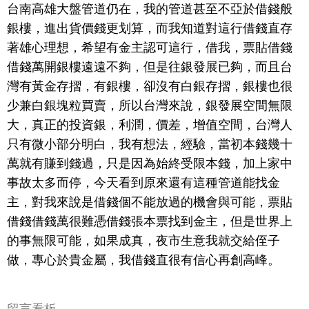
台南高雄大盤管道仍在，我的管道甚至不亞於借錢般
銀樓，進出貨價錢更划算，而我知道對這行借錢直存
著雄心理想，希望有金主認可這行，借我，票貼借錢
借錢萬開銀樓遠遠不夠，但是往銀發展已夠，而且台
灣有黃金存摺，有銀樓，卻沒有白銀存摺，銀樓也很
少兼白銀塊粒買賣，所以台灣來說，銀發展空間無限
大，真正的投資銀，利潤，價差，增值空間，台灣人
只有微小部分明白，我有想法，經驗，當初本錢幾十
萬就有賺到錢過，只是因為始終受限本錢，加上家中
事故太多而停，今天看到原來還有這種管道能找金
主，對我來說是借錢個不能放過的機會與可能，票貼
借錢借錢萬很難憑借錢張本票找到金主，但是世界上
的事無限可能，如果成真，夜市生意我就交給侄子
做，專心於貴金屬，我借錢直很有信心再創高峰。