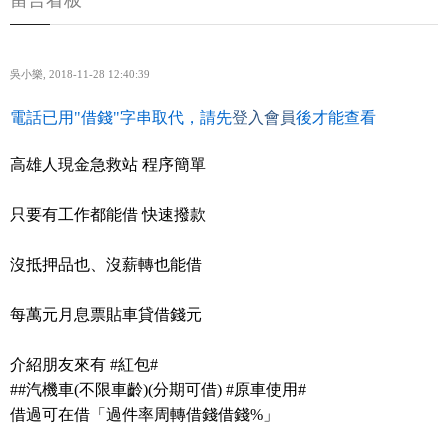
留言看板
吳小樂
,
2018-11-28 12:40:39
電話已用"借錢"字串取代，請先
登入會員
後才能查看
高雄人現金急救站 程序簡單
只要有工作都能借 快速撥款
沒抵押品也、沒薪轉也能借
每萬元月息票貼車貸借錢元
介紹朋友來有 #紅包#
##汽機車(不限車齡)(分期可借) #原車使用#
借過可在借「過件率周轉借錢借錢%」