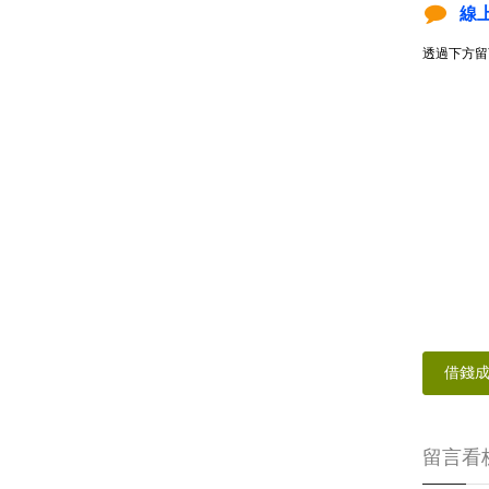
線
透過下方留
借錢
留言看