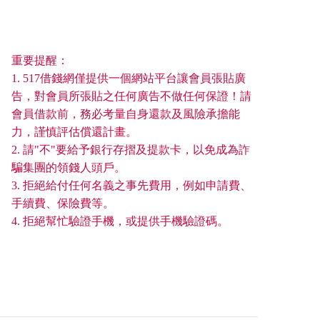
重要提醒：
1. 517借錢網僅提供一個網站平台讓會員張貼廣
告，對會員所張貼之任何廣告不做任何保證！請
會員借款前，務必考量自身還款及風險承擔能
力，謹慎評估償還計畫。
2. 請"不"要給予銀行存摺及提款卡，以免成為詐
騙集團的領錢人頭戶。
3. 拒絕給付任何名義之事先費用，例如申請費、
手續費、保險費等。
4. 拒絕幫忙驗證手機，或提供手機驗證碼。