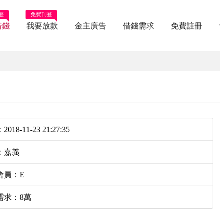
登
免費刊登
借錢
我要放款
金主廣告
借錢需求
免費註冊
018-11-23 21:27:35
：嘉義
會員：E
需求：8萬