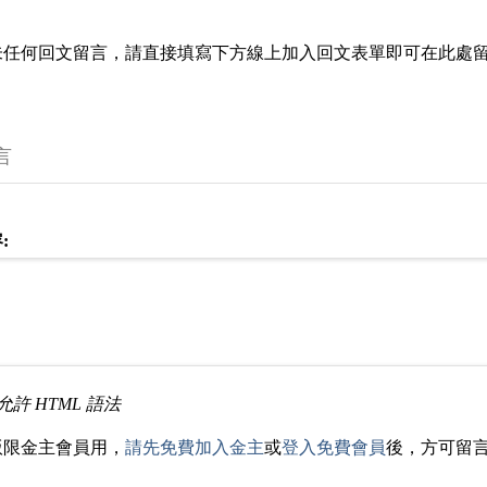
未任何回文留言，請直接填寫下方線上加入回文表單即可在此處
言
:
允許 HTML 語法
版限金主會員用，
請先免費加入金主
或
登入免費會員
後，方可留