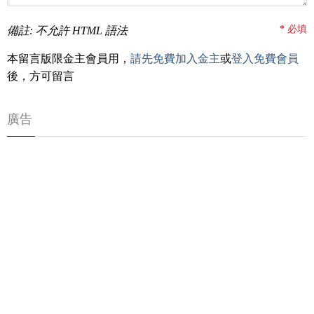
*
必填
備註: 不允許 HTML 語法
本留言版限金主會員用，
請先免費加入金主
或
登入免費會員
後，方可留言
廣告