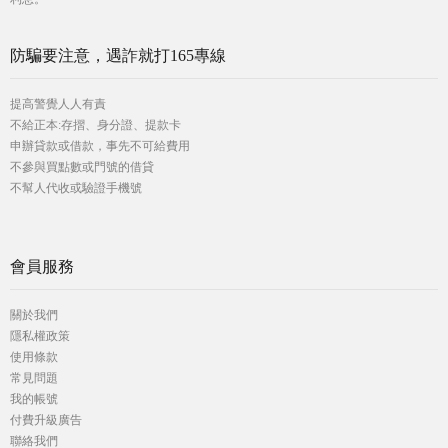
防騙要注意，遇詐就打165專線
提高警覺人人有責
不給正本:存摺、身分證、提款卡
申辦貸款或借款，事先不可給費用
不參與買點數或門號的借貸
不幫人代收或驗證手機號
會員服務
關於我們
隱私權政策
使用條款
常見問題
我的帳號
付費升級廣告
聯絡我們