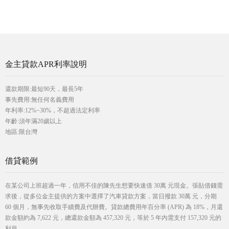
金主貸款APR利率說明
還款期限:最短90天，最長5年
事先費用:無任何名義費用
年利率:12%~30%，不超過法定利率
年齡:須年滿20歲以上
地區:限台灣
借貸範例
在某公司上班超過一年，信用不佳的陳先生想要快速借 30萬 元現金。張貼借錢需
求後，從多位金主提供的方案中選擇了汽車貸款方案，當日撥款 30萬 元，分期
60 個月，無事先收取手續費及代辦費。貸款總費用年百分率 (APR) 為 18%，月還
款金額約為 7,622 元，總還款金額為 457,320 元，等於 5 年內需支付 157,320 元的
利息。