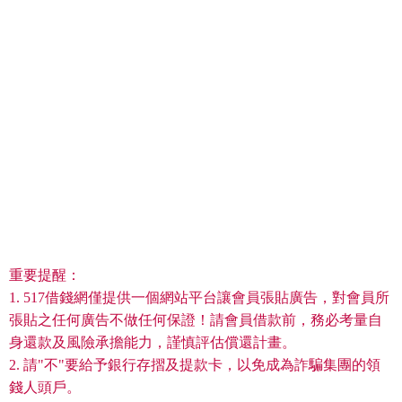
重要提醒：
1. 517借錢網僅提供一個網站平台讓會員張貼廣告，對會員所
張貼之任何廣告不做任何保證！請會員借款前，務必考量自
身還款及風險承擔能力，謹慎評估償還計畫。
2. 請"不"要給予銀行存摺及提款卡，以免成為詐騙集團的領
錢人頭戶。