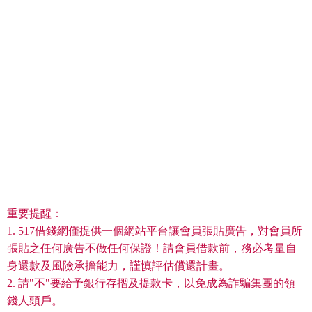
重要提醒：
1. 517借錢網僅提供一個網站平台讓會員張貼廣告，對會員所
張貼之任何廣告不做任何保證！請會員借款前，務必考量自
身還款及風險承擔能力，謹慎評估償還計畫。
2. 請"不"要給予銀行存摺及提款卡，以免成為詐騙集團的領
錢人頭戶。