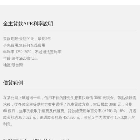
金主貸款APR利率說明
還款期限:最短90天，最長5年
事先費用:無任何名義費用
年利率:12%~30%，不超過法定利率
年齡:須年滿20歲以上
地區:限台灣
借貸範例
在某公司上班超過一年，信用不佳的陳先生想要快速借 30萬 元現金。張貼借錢需
求後，從多位金主提供的方案中選擇了汽車貸款方案，當日撥款 30萬 元，分期
60 個月，無事先收取手續費及代辦費。貸款總費用年百分率 (APR) 為 18%，月還
款金額約為 7,622 元，總還款金額為 457,320 元，等於 5 年內需支付 157,320 元的
利息。