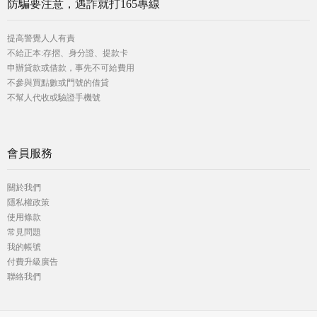
防騙要注意，遇詐就打165專線
提高警覺人人有責
不給正本:存摺、身分證、提款卡
申辦貸款或借款，事先不可給費用
不參與買點數或門號的借貸
不幫人代收或驗證手機號
會員服務
關於我們
隱私權政策
使用條款
常見問題
我的帳號
付費升級廣告
聯絡我們