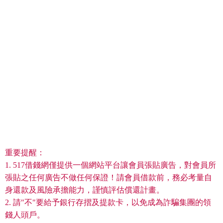
重要提醒：
1. 517借錢網僅提供一個網站平台讓會員張貼廣告，對會員所
張貼之任何廣告不做任何保證！請會員借款前，務必考量自
身還款及風險承擔能力，謹慎評估償還計畫。
2. 請"不"要給予銀行存摺及提款卡，以免成為詐騙集團的領
錢人頭戶。