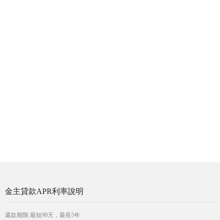
金主貸款APR利率說明
還款期限:最短90天，最長5年