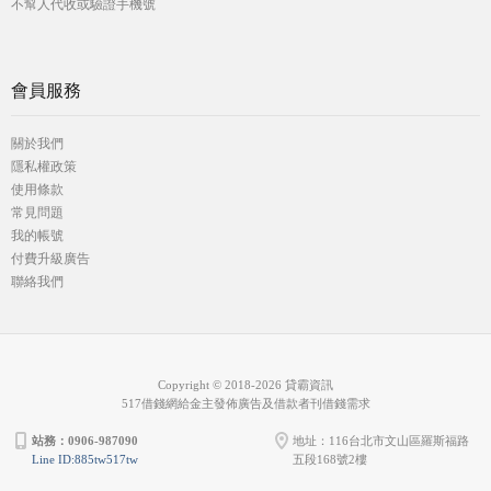
不幫人代收或驗證手機號
會員服務
關於我們
隱私權政策
使用條款
常見問題
我的帳號
付費升級廣告
聯絡我們
Copyright © 2018-2026 貸霸資訊
517借錢網給金主發佈廣告及借款者刊借錢需求
站務：0906-987090
地址：116台北市文山區羅斯福路
Line ID:885tw517tw
五段168號2樓