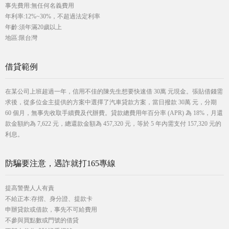
事先費用:無任何名義費用
年利率:12%~30%，不超過法定利率
年齡:須年滿20歲以上
地區:限台灣
借貸範例
在某公司上班超過一年，信用不佳的陳先生想要快速借 30萬 元現金。張貼借錢需
求後，從多位金主提供的方案中選擇了汽車貸款方案，當日撥款 30萬 元，分期
60 個月，無事先收取手續費及代辦費。貸款總費用年百分率 (APR) 為 18%，月還
款金額約為 7,622 元，總還款金額為 457,320 元，等於 5 年內需支付 157,320 元的
利息。
防騙要注意，遇詐就打165專線
提高警覺人人有責
不給正本:存摺、身分證、提款卡
申辦貸款或借款，事先不可給費用
不參與買點數或門號的借貸