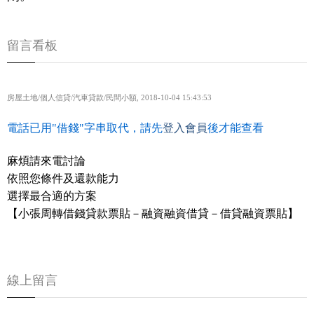
留言看板
房屋土地/個人信貸/汽車貸款/民間小額
,
2018-10-04 15:43:53
電話已用"借錢"字串取代，請先
登入會員
後才能查看
麻煩請來電討論
依照您條件及還款能力
選擇最合適的方案
【小張周轉借錢貸款票貼－融資融資借貸－借貸融資票貼】
線上留言