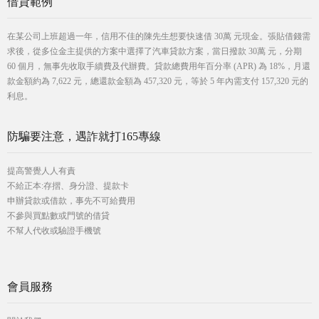
借貸範例
在某公司上班超過一年，信用不佳的陳先生想要快速借 30萬 元現金。張貼借錢需
求後，從多位金主提供的方案中選擇了汽車貸款方案，當日撥款 30萬 元，分期
60 個月，無事先收取手續費及代辦費。貸款總費用年百分率 (APR) 為 18%，月還
款金額約為 7,622 元，總還款金額為 457,320 元，等於 5 年內需支付 157,320 元的
利息。
防騙要注意，遇詐就打165專線
提高警覺人人有責
不給正本:存摺、身分證、提款卡
申辦貸款或借款，事先不可給費用
不參與買點數或門號的借貸
不幫人代收或驗證手機號
會員服務