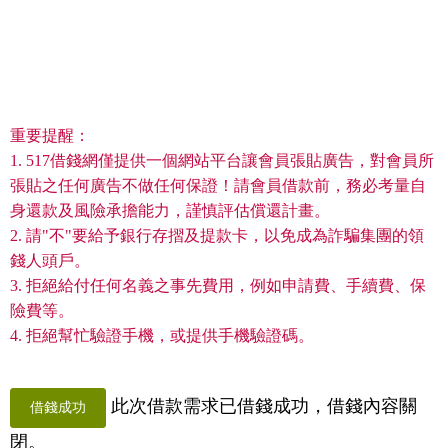
重要提醒：
1. 517借錢網僅提供一個網站平台讓會員張貼廣告，對會員所
張貼之任何廣告不做任何保證！請會員借款前，務必考量自
身還款及風險承擔能力，謹慎評估償還計畫。
2. 請"不"要給予銀行存摺及提款卡，以免成為詐騙集團的領
錢人頭戶。
3. 拒絕給付任何名義之事先費用，例如申請費、手續費、保
險費等。
4. 拒絕幫忙驗證手機，或提供手機驗證碼。
此次借款需求已借錢成功，借錢內容關
借錢成功
閉。