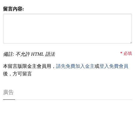
留言內容:
*
必填
備註: 不允許 HTML 語法
本留言版限金主會員用，
請先免費加入金主
或
登入免費會員
後，方可留言
廣告