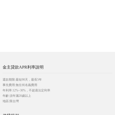
金主貸款APR利率說明
還款期限:最短90天，最長5年
事先費用:無任何名義費用
年利率:12%~30%，不超過法定利率
年齡:須年滿20歲以上
地區:限台灣