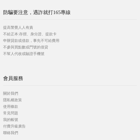
防騙要注意，遇詐就打165專線
提高警覺人人有責
不給正本:存摺、身分證、提款卡
申辦貸款或借款，事先不可給費用
不參與買點數或門號的借貸
不幫人代收或驗證手機號
會員服務
關於我們
隱私權政策
使用條款
常見問題
我的帳號
付費升級廣告
聯絡我們