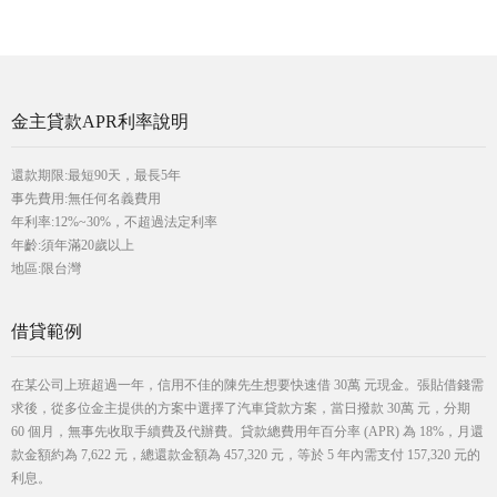
金主貸款APR利率說明
還款期限:最短90天，最長5年
事先費用:無任何名義費用
年利率:12%~30%，不超過法定利率
年齡:須年滿20歲以上
地區:限台灣
借貸範例
在某公司上班超過一年，信用不佳的陳先生想要快速借 30萬 元現金。張貼借錢需
求後，從多位金主提供的方案中選擇了汽車貸款方案，當日撥款 30萬 元，分期
60 個月，無事先收取手續費及代辦費。貸款總費用年百分率 (APR) 為 18%，月還
款金額約為 7,622 元，總還款金額為 457,320 元，等於 5 年內需支付 157,320 元的
利息。