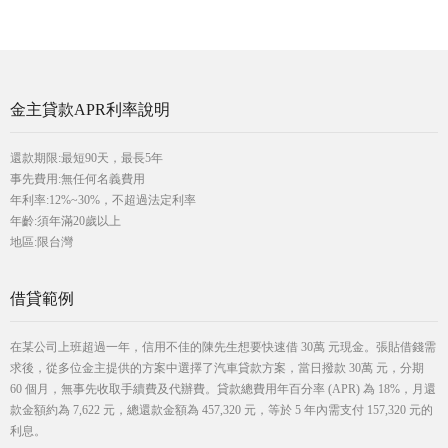
金主貸款APR利率說明
還款期限:最短90天，最長5年
事先費用:無任何名義費用
年利率:12%~30%，不超過法定利率
年齡:須年滿20歲以上
地區:限台灣
借貸範例
在某公司上班超過一年，信用不佳的陳先生想要快速借 30萬 元現金。張貼借錢需
求後，從多位金主提供的方案中選擇了汽車貸款方案，當日撥款 30萬 元，分期
60 個月，無事先收取手續費及代辦費。貸款總費用年百分率 (APR) 為 18%，月還
款金額約為 7,622 元，總還款金額為 457,320 元，等於 5 年內需支付 157,320 元的
利息。