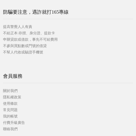
防騙要注意，遇詐就打165專線
提高警覺人人有責
不給正本:存摺、身分證、提款卡
申辦貸款或借款，事先不可給費用
不參與買點數或門號的借貸
不幫人代收或驗證手機號
會員服務
關於我們
隱私權政策
使用條款
常見問題
我的帳號
付費升級廣告
聯絡我們