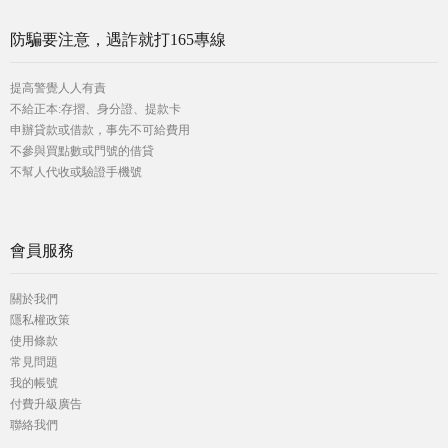
防騙要注意，遇詐就打165專線
提高警覺人人有責
不給正本:存摺、身分證、提款卡
申辦貸款或借款，事先不可給費用
不參與買點數或門號的借貸
不幫人代收或驗證手機號
會員服務
關於我們
隱私權政策
使用條款
常見問題
我的帳號
付費升級廣告
聯絡我們